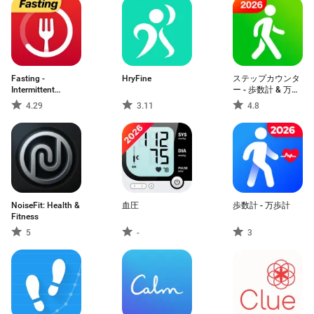
Fasting -
HryFine
ステップカウンタ
Intermittent
ー - 歩数計 & 万歩
Fasting
計 、人気
4.29
3.11
4.8
NoiseFit: Health &
血圧
歩数計 - 万歩計
Fitness
5
-
3