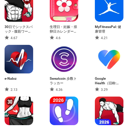
30日でシックスパ
生理日・妊娠・排
MyFitnessPal: 健
ック - 腹筋ワーク
卵日カレンダー
康管理
アウト
Period Tracker
4.67
4.6
4.21
e-Nabız
Sweatcoin 歩数ト
Google
ラッカー
Health（旧称:
Fitbit）
2.13
4.36
3.29