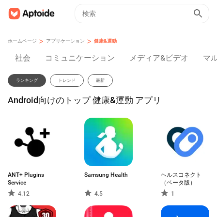
>
>
ホームページ
アプリケーション
健康&運動
社会
コミュニケーション
メディア&ビデオ
マ
ランキング
トレンド
最新
Android向けのトップ 健康&運動 アプリ
ANT+ Plugins
Samsung Health
ヘルスコネクト
Service
（ベータ版）
4.12
4.5
1