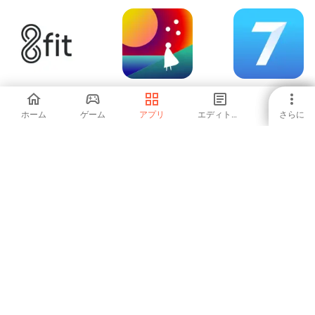
8fit - ワークアウト
Fabulous: セルフ
Seven - 7 Minute
と食事のプランナ
ケア
Workout
ー
ホーム
ゲーム
アプリ
エディトリアル
さらに
4.58
4.17
4.56
Freeletics: Fitness
healow
LG Health (will
Workouts
closed)
3.86
5
4.43
1
2
3
4
5
6
7
8