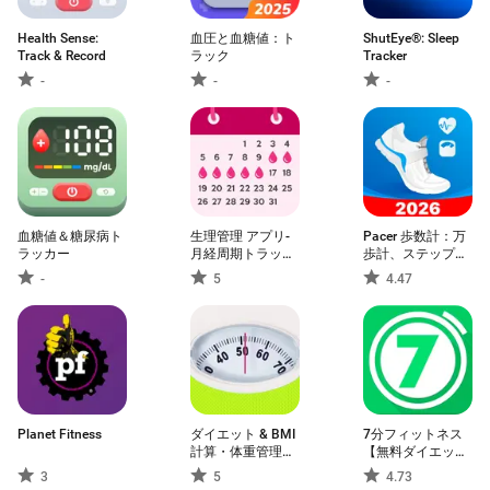
Health Sense:
血圧と血糖値：ト
ShutEye®: Sleep
Track & Record
ラック
Tracker
-
-
-
血糖値＆糖尿病ト
生理管理 アプリ-
Pacer 歩数計：万
ラッカー
月経周期トラッカ
歩計、ステップカ
ー, 排卵日
ウンター、カロリ
-
5
4.47
ー計算
Planet Fitness
ダイエット & BMI
7分フィットネス
計算・体重管理ア
【無料ダイエット
プリ
体重管理】
3
5
4.73