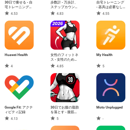
30日で痩せる - 自
歩数計 - 万歩計、
自宅トレーニング
宅トレーニング・
ステップカウンタ
- 器具は必要なし
ダイエット・体重
ー ＆ カロリー計
& 筋トレ
4.53
4.83
4.55
管理
算
Huawei Health
女性のフィットネ
My Health
ス - 女性のための
ワークアウト
4
4.85
5
Google Fit: アクテ
30日でお腹の脂肪
Moto Unplugged
ィビティ記録
を落とす - 腹筋ア
プリ & 筋トレ
4.13
5
-