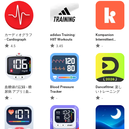
カーディオグラフ
adidas Training:
Kompanion
- Cardiograph
HIIT Workouts
Intermittent
Fasting
4.5
3.45
-
血糖値の記録 - 糖
Blood Pressure
Dancefitme: 楽し
尿病 アプリ | 血糖
Tracker
いトレーニング
値管理 アプリ
-
-
-