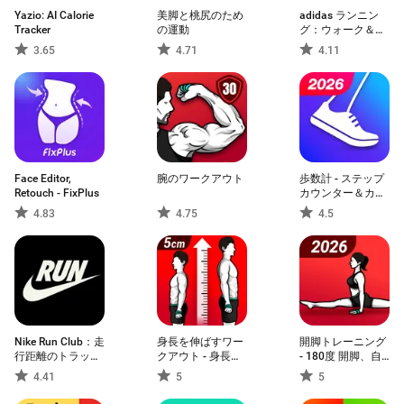
Yazio: AI Calorie
美脚と桃尻のため
adidas ランニン
Tracker
の運動
グ：ウォーク＆ラ
ンアプリ
3.65
4.71
4.11
Face Editor,
腕のワークアウト
歩数計 - ステップ
Retouch - FixPlus
カウンター＆カロ
リー計算 , 万歩計
4.83
4.75
4.5
Nike Run Club：走
身長を伸ばすワー
開脚トレーニング
行距離のトラッカ
クアウト - 身長が
- 180度 開脚、自
ーとコーチング
伸びる運動
宅でのトレーニン
4.41
5
5
グ