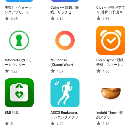
歩数計 - ウォーキ
Calm –– 瞑想、睡
Clue 生理管理アプ
ングアプリ。万歩
眠、リラクゼーシ
リ, 排卵日予測 &
計の代わりに使え
ョン
妊娠カレンダー
4.45
4.14
4.61
る。
fatsecretのカロリ
Mi Fitness
Sleep Cycle : 睡眠
ーカウンター
(Xiaomi Wear)
分析、スマート目
覚まし時計
4.27
4.07
4.66
BMI 計算
ASICS Runkeeper:
Insight Timer - 瞑
ランニングアプリ
想アプリ
5
4.23
3.13