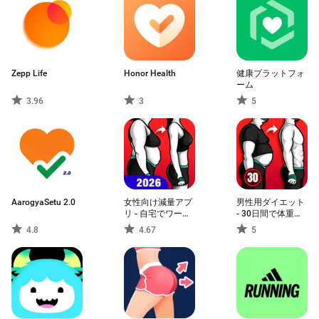
Zepp Life
Honor Health
健康プラットフォ
ーム
3.96
3
5
AarogyaSetu 2.0
女性向け減量アプ
男性用ダイエット
リ - 自宅でワーク
- 30日間で体重減
アウト
少・減量アプリ
4.8
4.67
5