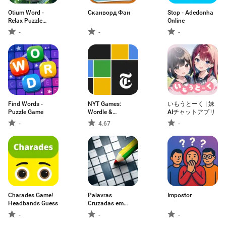
Otium Word -
Сканворд Фан
Stop - Adedonha
Relax Puzzle
Online
Game
-
-
-
Find Words -
NYT Games:
いもうとーく | 妹
Puzzle Game
Wordle &
AIチャットアプリ
Crossword
-
4.67
-
Charades Game!
Palavras
Impostor
Headbands Guess
Cruzadas em
Português
-
-
-