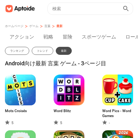
>
>
>
ホームページ
ゲーム
言葉
最新
アクション
戦略
冒険
スポーツゲーム
ロー
ランキング
トレンド
最新
Android向け最新 言葉 ゲーム - 3ページ目
Mots Croisés
Word Blitz
Word Pics - Word
Games
5
5
-