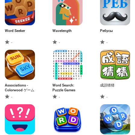
Word Seeker
Wavelength
Ребусы
-
-
-
Associations -
Word Search:
成語猜猜
Colorwood ゲーム
Puzzle Games
-
-
-