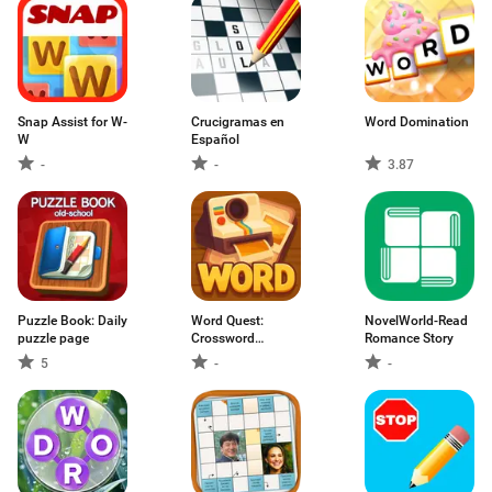
Snap Assist for W-
Crucigramas en
Word Domination
W
Español
-
-
3.87
Puzzle Book: Daily
Word Quest:
NovelWorld-Read
puzzle page
Crossword
Romance Story
Wonders
5
-
-