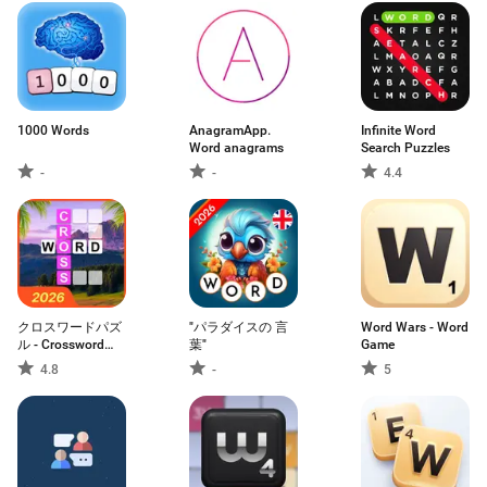
1000 Words
AnagramApp.
Infinite Word
Word anagrams
Search Puzzles
-
-
4.4
クロスワードパズ
"パラダイスの 言
Word Wars - Word
ル - Crossword
葉"
Game
Jam
4.8
-
5