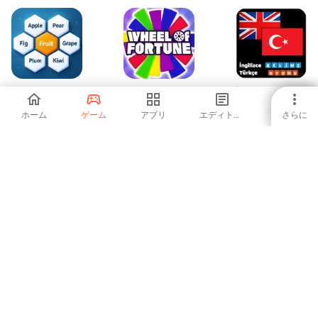
Hexa Words: Sort
Wheel of Fortune
İngilizce Kelime
Associations
Official Game
Oyunu
ホーム
ゲーム
アプリ
エディトリアル
さらに
-
4.15
-
Word Magic Spell
Typing Test - The
Word Match
Typing Game
Connect: Logic
game
-
-
-