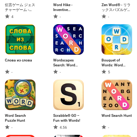
伝言ゲーム ジェス
Word Hike -
Zen Word® - リラ
チャーゲーム -
Inventive
ックスパズルゲー
Guess Up
Crossword
ム
4
-
-
Слова из слова
Wordscapes
Bouquet of
Search: Word
Words: Word
Games
Game
-
-
5
Word Search
Scrabble® GO –
Word Search Hunt
Puzzle Hunt
Fun with Words!
-
4.56
-