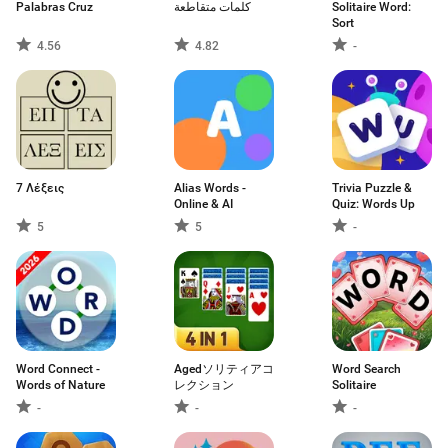
Palabras Cruz
كلمات متقاطعة
Solitaire Word:
Sort
4.56
4.82
-
7 Λέξεις
Alias Words -
Trivia Puzzle &
Online & AI
Quiz: Words Up
5
5
-
Word Connect -
Agedソリティアコ
Word Search
Words of Nature
レクション
Solitaire
-
-
-