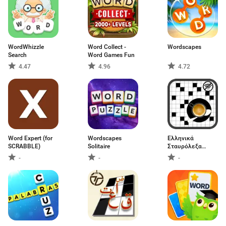
WordWhizzle
Word Collect -
Wordscapes
Search
Word Games Fun
4.47
4.96
4.72
Word Expert (for
Wordscapes
Ελληνικά
SCRABBLE)
Solitaire
Σταυρόλεξα
Offline
-
-
-