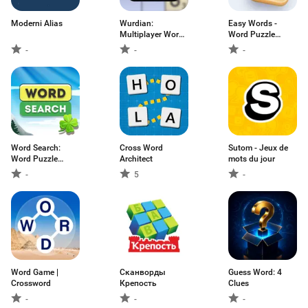
Moderni Alias
Wurdian:
Easy Words -
Multiplayer Word
Word Puzzle
Game
Games
-
-
-
Word Search:
Cross Word
Sutom - Jeux de
Word Puzzle
Architect
mots du jour
Game
-
5
-
Word Game |
Сканворды
Guess Word: 4
Crossword
Крепость
Clues
-
-
-