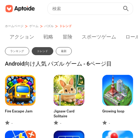
>
>
>
ホームページ
ゲーム
パズル
トレンド
アクション
戦略
冒険
スポーツゲーム
ロー
ランキング
トレンド
最新
Android向け人気 パズル ゲーム - 6ページ目
Fire Escape Jam
Jigsaw Card
Growing loop
Solitaire
-
-
-