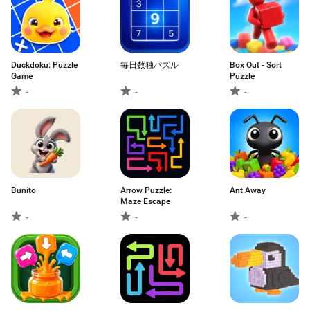
Duckdoku: Puzzle
毎日数独パズル
Box Out - Sort
Game
Puzzle
-
-
-
Bunito
Arrow Puzzle:
Ant Away
Maze Escape
-
-
-