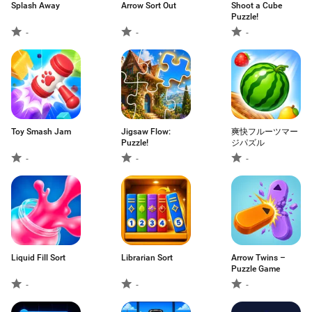
Splash Away
Arrow Sort Out
Shoot a Cube
Puzzle!
-
-
-
Toy Smash Jam
Jigsaw Flow:
爽快フルーツマー
Puzzle!
ジパズル
-
-
-
Liquid Fill Sort
Librarian Sort
Arrow Twins –
Puzzle Game
-
-
-