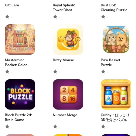
Gift Jam
Royal Splash:
Dust Bot:
Tower Blast
Cleaning Puzzle
-
-
-
Mastermind
Dizzy Mouse
Paw Basket
Pocket: Color
Puzzle
Match
-
-
-
Block Puzzle 2d:
Number Merge
Cubby：ほっこり
Brain Game
3D仕分けパズル
-
-
-