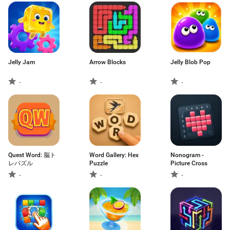
Jelly Jam
Arrow Blocks
Jelly Blob Pop
-
-
-
Quest Word: 脳ト
Word Gallery: Hex
Nonogram -
レパズル
Puzzle
Picture Cross
-
-
-