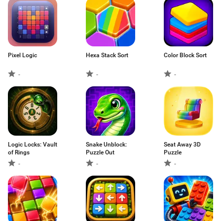
Pixel Logic
Hexa Stack Sort
Color Block Sort
-
-
-
Logic Locks: Vault
Snake Unblock:
Seat Away 3D
of Rings
Puzzle Out
Puzzle
-
-
-