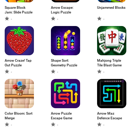
Square Block
Arrow Escape:
Unjammed Blocks
Jam: Slide Puzzle
Logic Puzzle
-
-
-
Arrow Craze! Tap
Shape Sort:
Mahjong Triple
Out Puzzle
Geometry Puzzle
Tile Blast Game
-
-
-
Color Bloom: Sort
Arrow Puzzle
Arrow Maz
Merge
Escape Game
Defence Escape
-
-
-