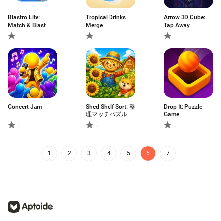
Blastro Lite:
Tropical Drinks
Arrow 3D Cube:
Match & Blast
Merge
Tap Away
-
-
-
Concert Jam
Shed Shelf Sort: 整
Drop It: Puzzle
理マッチパズル
Game
-
-
-
1
2
3
4
5
6
7