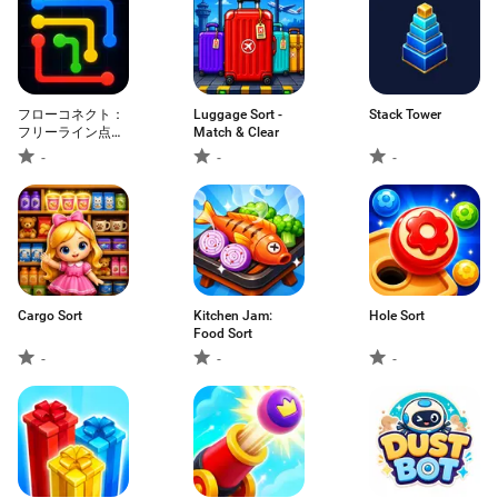
フローコネクト：
Luggage Sort -
Stack Tower
フリーライン点つ
Match & Clear
なぎ
-
-
-
Cargo Sort
Kitchen Jam:
Hole Sort
Food Sort
-
-
-