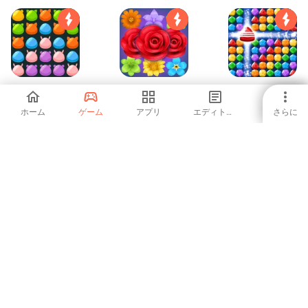
ジャングル マッチ
フラワーマッチパ
ジュエリーキング
パズル
ズル
: プッカ
ホーム
ゲーム
アプリ
エディトリアル
さらに
-
-
-
Area Triangle
ホームデザインド
クリスマスの違い
リーム 夢のマイホ
を見つける
ームを自分の好み
5
3.2
-
にデザイン