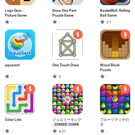
Logo Quiz -
Draw One Part:
BasketRoll: Rolling
Picture Game
Puzzle Game
Ball Game
-
-
3.1
aquasort
One Touch Draw
Wood Block
Puzzle
-
5
-
Color Link
ジュエリーキング
フルーツマッチの
: ZOMBIE DUMB
王
-
4.27
-