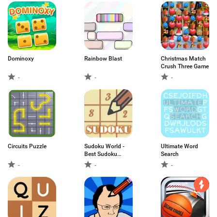
Dominoxy
Rainbow Blast
Christmas Match
Crush Three Game
-
-
-
Circuits Puzzle
Sudoku World -
Ultimate Word
Best Sudoku
Search
Puzzle Game
-
-
-