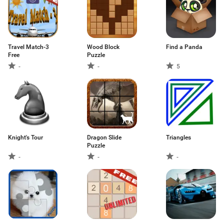
Travel Match-3
Wood Block
Find a Panda
Free
Puzzle
-
-
5
Knight's Tour
Dragon Slide
Triangles
Puzzle
-
-
-