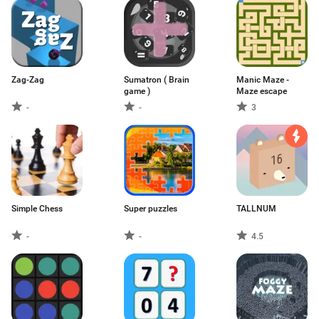
Zag-Zag
Sumatron ( Brain
Manic Maze -
game )
Maze escape
-
-
3
Simple Chess
Super puzzles
TALLNUM
-
-
4.5