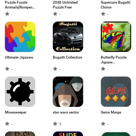
Puzzle Fuzzle
2048 Unlimited
Supercars Bugatti
Animals(Rompecabezas
Puzzle Free
Chiron
de animales)
-
-
-
Ultimate Jigsaws
Bugatti Collection
Butterfly Puzzle
Jigsaw
(Rompecabezas
-
-
-
de mariposa)
Minesweeper
star wars sector
Gems Merge
-
5
-