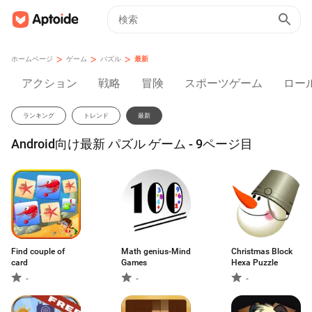
>
>
>
ホームページ
ゲーム
パズル
最新
アクション
戦略
冒険
スポーツゲーム
ロー
ランキング
トレンド
最新
Android向け最新 パズル ゲーム - 9ページ目
Find couple of
Math genius-Mind
Christmas Block
card
Games
Hexa Puzzle
-
-
-