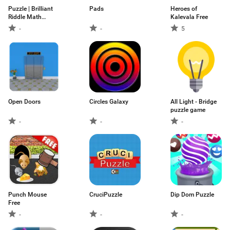
Puzzle | Brilliant
Pads
Heroes of
Riddle Math
Kalevala Free
Games
-
-
5
Open Doors
Circles Galaxy
All Light - Bridge
puzzle game
-
-
-
Punch Mouse
CruciPuzzle
Dip Dom Puzzle
Free
-
-
-