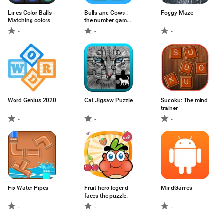
Lines Color Balls -
Bulls and Cows :
Foggy Maze
Matching colors
the number game
🔢
-
-
-
Word Genius 2020
Cat Jigsaw Puzzle
Sudoku: The mind
trainer
-
-
-
Fix Water Pipes
Fruit hero legend
MindGames
faces the puzzle.
-
-
-