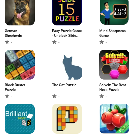
German
Easy Puzzle Game
Mind Sharpness
Shepherds
- Unblock Slide
Game
Pictures Puzz
-
-
-
Block Buster
The Cat Puzzle
SolveIt: The Best
Puzzle
Hexa Puzzle
-
-
-