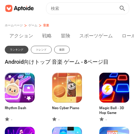
>
>
ホームページ
ゲーム
音楽
アクション
戦略
冒険
スポーツゲーム
ロー
ランキング
トレンド
最新
Android向けトップ 音楽 ゲーム - 8ページ目
Rhythm Dash
Neo Cyber Piano
Magic Ball - 3D
Hop Game
-
-
-