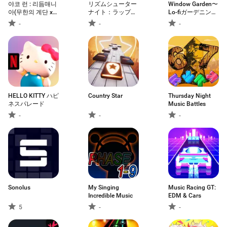
야코 런 : 리듬매니
リズムシューター
Window Garden〜
아(무한의 계단 x
ナイト：ラップバ
Lo-fiガーデニング
고양이 스낵바)
トル
シミュ
-
-
-
HELLO KITTY ハピ
Country Star
Thursday Night
ネスパレード
Music Battles
-
-
-
Sonolus
My Singing
Music Racing GT:
Incredible Music
EDM & Cars
5
-
-