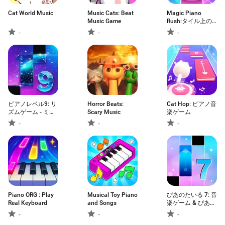
Cat World Music
Music Cats: Beat
Magic Piano
Music Game
Rush:タイル上の
音楽
-
-
-
ピアノレベル9: リ
Horror Beats:
Cat Hop: ピアノ音
ズムゲーム - ミュ
Scary Music
楽ゲーム
ージックデュエル
-
-
-
Piano ORG : Play
Musical Toy Piano
ぴあのたいる 7: 音
Real Keyboard
and Songs
楽ゲーム & ぴあす
て
-
-
-