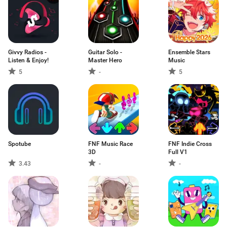
Givvy Radios -
Guitar Solo -
Ensemble Stars
Listen & Enjoy!
Master Hero
Music
5
-
5
Spotube
FNF Music Race
FNF Indie Cross
3D
Full V1
3.43
-
-