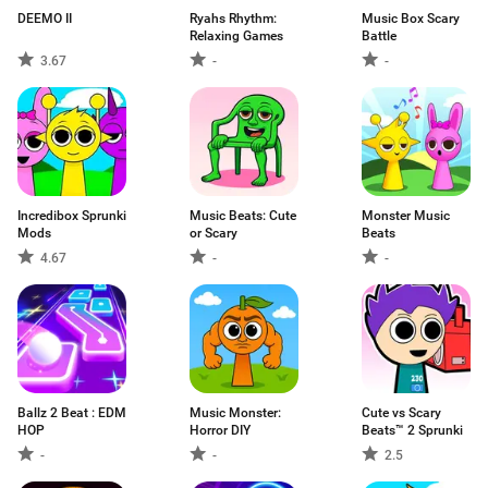
DEEMO II
Ryahs Rhythm:
Music Box Scary
Relaxing Games
Battle
3.67
-
-
Incredibox Sprunki
Music Beats: Cute
Monster Music
Mods
or Scary
Beats
4.67
-
-
Ballz 2 Beat : EDM
Music Monster:
Cute vs Scary
HOP
Horror DIY
Beats™ 2 Sprunki
-
-
2.5