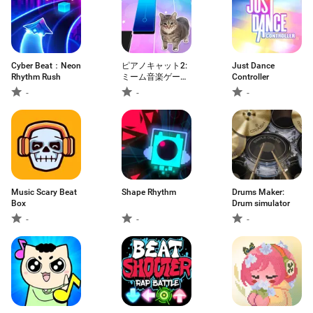
Cyber Beat：Neon
ピアノキャット2:
Just Dance
Rhythm Rush
ミーム音楽ゲーム
Controller
& ピアノタイル
-
-
-
Music Scary Beat
Shape Rhythm
Drums Maker:
Box
Drum simulator
-
-
-