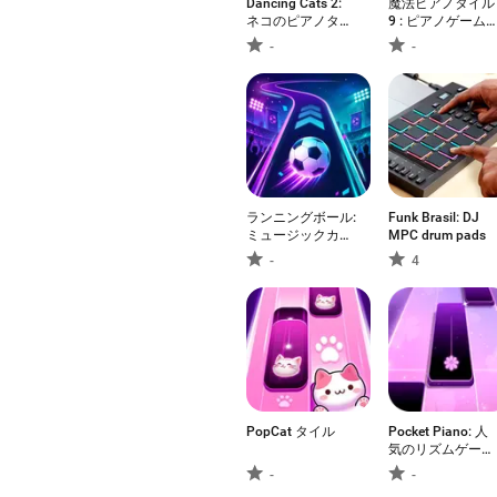
Dancing Cats 2:
魔法ピアノタイル
ネコのピアノタイ
9 : ピアノゲーム
ル
おんがくげーむ、
-
-
音ゲー
ランニングボール:
Funk Brasil: DJ
ミュージックカラ
MPC drum pads
ーダンス
-
4
PopCat タイル
Pocket Piano: 人
気のリズムゲー
ム・音楽ゲーム
-
-