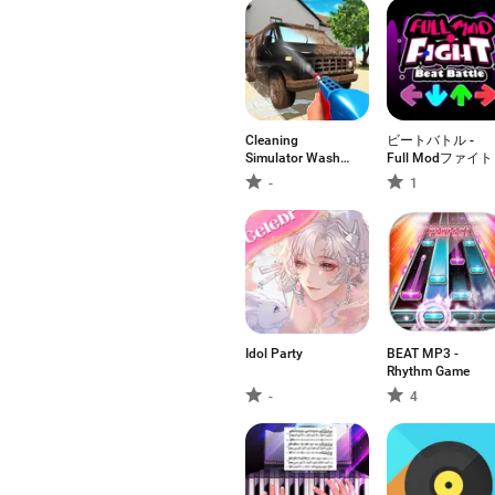
Cleaning
ビートバトル ‐
Simulator Wash
Full Modファイト
Games
-
1
Idol Party
BEAT MP3 -
Rhythm Game
-
4