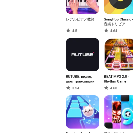
レアルピアノ教師
SongPop Classic 
音楽トリビア
4.5
4.64
RUTUBE: видео,
BEAT MP3 2.0 -
шоу, трансляции
Rhythm Game
3.54
4.68