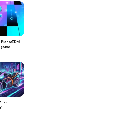
 Piano:EDM
 game
Music
g:
&Racer