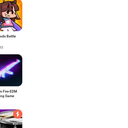
ods Battle
33
m Fire-EDM
ing Game