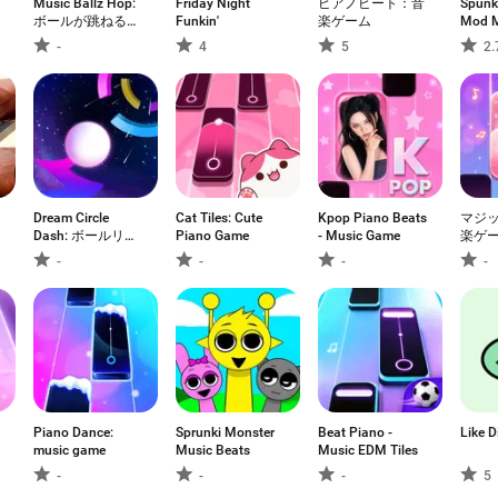
Music Ballz Hop:
Friday Night
ピアノビート：音
Spunky
、
ボールが跳ねるリ
Funkin'
楽ゲーム
Mod M
ズムゲーム
-
4
5
2.
Dream Circle
Cat Tiles: Cute
Kpop Piano Beats
マジ
Dash: ボールリズ
Piano Game
- Music Game
楽ゲ
ムゲーム
-
-
-
-
Piano Dance:
Sprunki Monster
Beat Piano -
Like D
music game
Music Beats
Music EDM Tiles
-
-
-
5