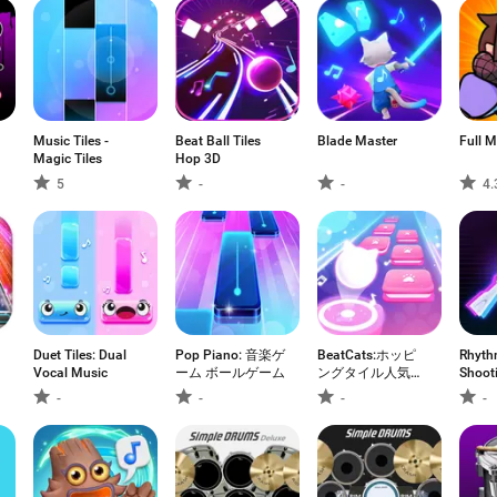
Music Tiles -
Beat Ball Tiles
Blade Master
Full M
Magic Tiles
Hop 3D
5
-
-
4.
Duet Tiles: Dual
Pop Piano: 音楽ゲ
BeatCats:ホッピ
Rhyth
Vocal Music
ーム ボールゲーム
ングタイル人気音
Shoot
楽ビートリズムゲ
-
-
-
-
ーム