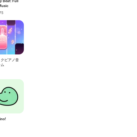
 Beat: Full
usic
75
ックピアノ音
ーム
ino!