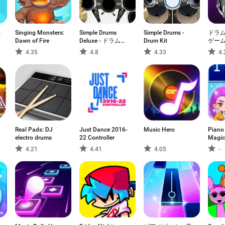
-
Singing Monsters:
Simple Drums
Simple Drums -
ドラム
Dawn of Fire
Deluxe - ドラムキ
Drum Kit
ゲー
ット
ット
4.35
4.8
4.33
4.
ー
Real Pads: DJ
Just Dance 2016-
Music Hero
Piano
electro drums
22 Controller
Magic
4.21
4.41
4.05
-