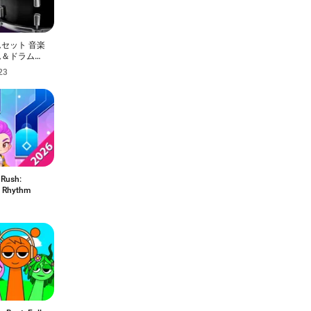
セット 音楽
ム＆ドラムキ
シュミレータ
23
 Rush:
 Rhythm