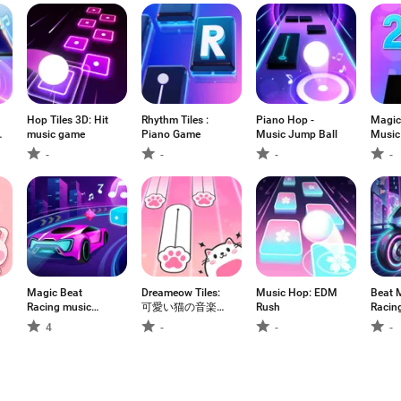
Hop Tiles 3D: Hit
Rhythm Tiles :
Piano Hop -
Magic
music game
Piano Game
Music Jump Ball
Music
-
-
-
-
Magic Beat
Dreameow Tiles:
Music Hop: EDM
Beat 
Racing music
可愛い猫の音楽リ
Rush
Racin
game
ズムゲーム
Motor
4
-
-
-