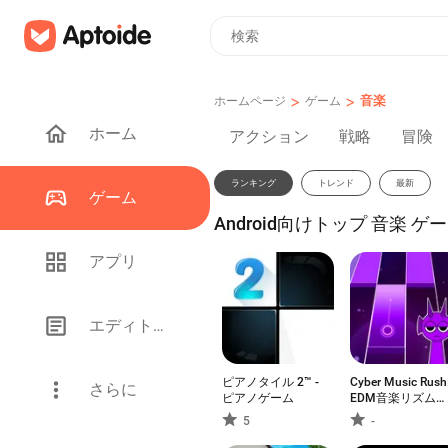
>
>
音楽
ホームページ
ゲーム
ホーム
アクション
戦略
冒険
ランキング
トレンド
最新
ゲーム
Android向けトップ 音楽 ゲー
アプリ
エディトリアル
ピアノタイル 2™ -
Cyber Music Rush
さらに
ピアノゲーム
EDM音楽リズムゲ
ーム
5
-