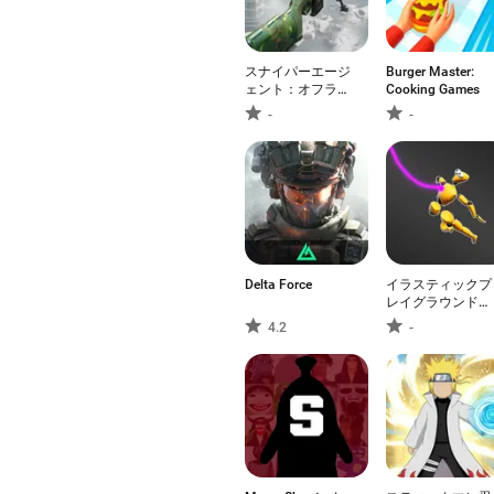
スナイパーエージ
Burger Master:
ェント：オフライ
Cooking Games
ンシューター
-
-
Delta Force
イラスティックプ
レイグラウンド：
ひっぱって壊せ！
4.2
-