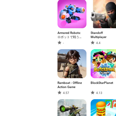
Armored Robots:
Standoff
ロボットで戦うゲ
Multiplayer
ーム
-
4.4
Ramboat - Offline
BlockStarPlanet
Action Game
4.57
4.13