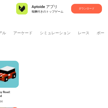
Aptoide アプリ
ダウンロード
報酬付きのトップゲーム
アル
アーケード
シミュレーション
レース
ボー
y Road:
ed
34