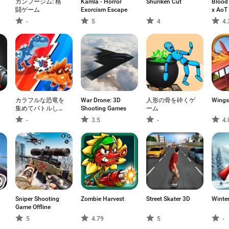
カンフージム: 格
Kamla - Horror
Shuriken Cut
Blood
闘ゲーム
Exorcism Escape
x AoT
-
5
4
4.
カラフルな恐竜を
War Drone: 3D
人形の骨を砕くゲ
Wings
集めてバトルしよ
Shooting Games
ーム
う
-
3.5
-
4.
Sniper Shooting
Zombie Harvest
Street Skater 3D
Winter
Game Offline
5
4.79
5
-