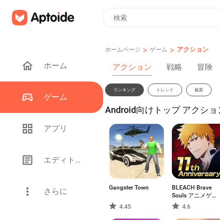
>
>
アクション
ホームページ
ゲーム
ホーム
アクション
戦略
冒険
ランキング
トレンド
最新
ゲーム
Android向けトップ アクショ
アプリ
エディトリアル
Gangster Town
BLEACH Brave
さらに
Souls アニメゲー
ム
4.45
4.6