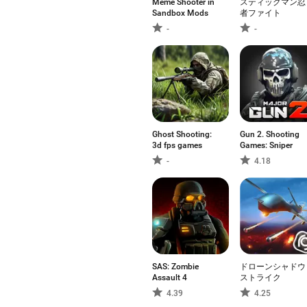
Meme Shooter in
スティックマン忍
Sandbox Mods
者ファイト
-
-
Ghost Shooting:
Gun 2. Shooting
3d fps games
Games: Sniper
-
4.18
SAS: Zombie
ドローンシャドウ
Assault 4
ストライク
4.39
4.25