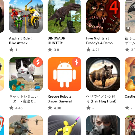
Asphalt Rider:
DINOSAUR
Five Nights at
銃 シ
Bike Attack
HUNTER:
Freddy's 4 Demo
ゲーム
SURVIVAL GAME
ン ア
1
3.8
4.21
3.
ム
キャットシミュレ
Rescue Robots
ヘリでイノシシ狩
Castle
ーター - 友達と一
Sniper Survival
り (Heli Hog Hunt)
緒に遊べます
4.45
4.38
-
-