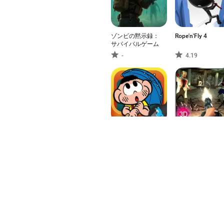
ゾンビの黙示録：
Rope'n'Fly 4
サバイバルゲーム
-
4.19
Smudge
Zombie Waves 3D
Adventure
4.61
3.75