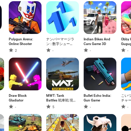
Polygun Arena:
ナンバーマージラ
Indian Bikes And
Obby 
Online Shooter
ン : 数字シューテ
Cars Game 3D
Gugug
ィング
2
-
-
-
Draw Block
MWT: Tank
Bullet Echo India:
こいつ
Gladiator
Battles 戦車戦 現
Gun Game
チャ
代戦争
-
5
-
-