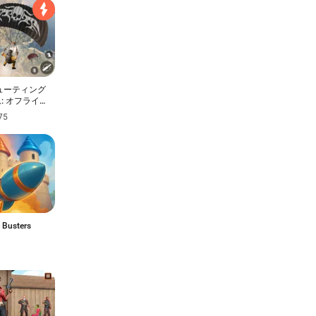
ューティング
: オフライ
クションゲー
75
 Busters