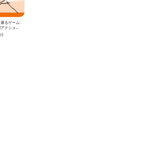
屠るゲーム:
間アクション
ム
55