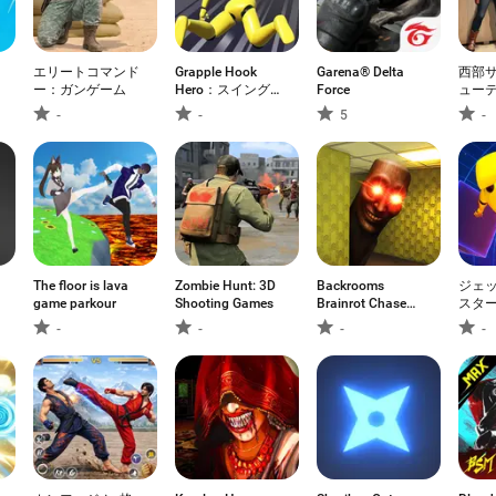
エリートコマンド
Grapple Hook
Garena® Delta
西部サ
ー：ガンゲーム
Hero：スイングア
Force
ュー
クション
ム
-
-
5
-
The floor is lava
Zombie Hunt: 3D
Backrooms
ジェ
game parkour
Shooting Games
Brainrot Chase
スター
Rooms
に飛
-
-
-
-