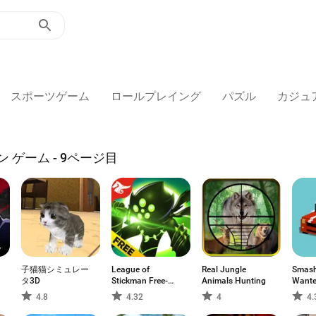
スポーツゲーム
ロールプレイング
パズル
カジュ
ン ゲーム - 9ページ目
子猫猫シミュレー
League of
Real Jungle
Smash
タ3D
Stickman Free-
Animals Hunting
Want
Shadow
4.8
4.32
4
4.
legends(Dreamsky)