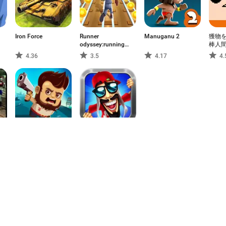
Iron Force
Runner
Manuganu 2
獲物を
odyssey:running
棒人
journey
ゲー
4.36
3.5
4.17
4.
Aliens Drive Me
Mussa Game V4
Crazy
4.88
4.55
1
2
3
7
8
9
10
11