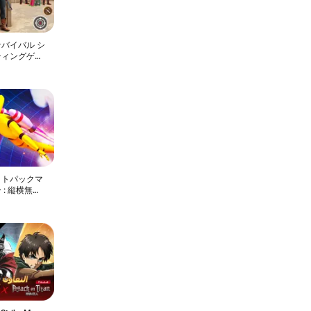
バイバル シ
ティングゲー
ットパックマ
 : 縦横無尽
べ！