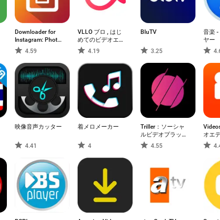
Downloader for
VLLO ブロ , はじ
BluTV
音楽 
Instagram: Photo
めてのビデオエデ
ヤー
& Video Saver
ィター
4.59
4.19
3.25
4.
ี
映像音声カッター
着メロメーカー
Triller：ソーシャ
Videosh
ルビデオプラット
オエ
フォーム
4.41
4
4.55
4.