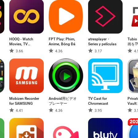
HOOQ - Watch
FPT Play: Phim,
atresplayer・
Tubi
Movies, TV
Anime, Bóng Đá
Series y películas
画をT
Shows, Live
3.66
4.36
3.17
4.
Channels, News
Mobizen Recorder
Android用ビデオ
TV Cast for
Priva
for SAMSUNG
プレーヤー
Chromecast
Vaul
バム
4.41
4.36
3.95
3.