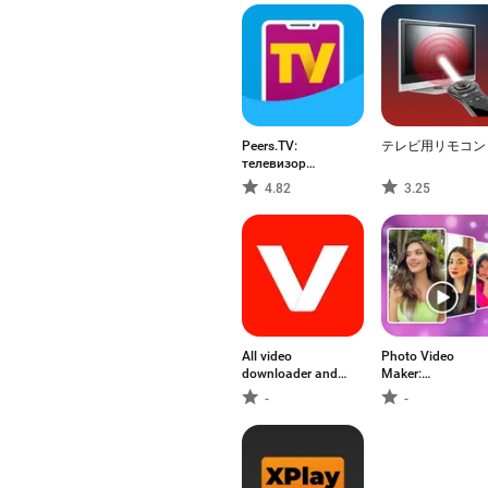
Peers.TV:
テレビ用リモコン
телевизор
ОНЛАЙН ТВ
4.82
3.25
All video
Photo Video
downloader and
Maker:
saver
Slideshows
-
-