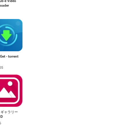
ub-è Video
oader
et - torrent
05
トギャラリー
HD
6