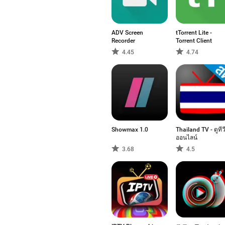
ADV Screen
tTorrent Lite -
Recorder
Torrent Client
4.45
4.74
Showmax 1.0
Thailand TV - ดูทีว
ออนไลน์
3.68
4.5