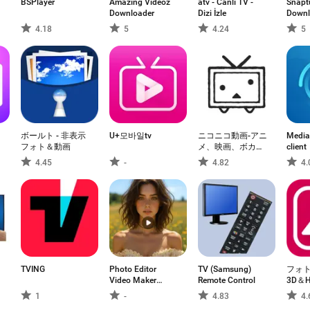
BSPlayer
Amazing Videoz
atv - Canlı TV -
Snapt
Downloader
Dizi İzle
Downl
4.18
5
4.24
5
ボールト - 非表示
U+모바일tv
ニコニコ動画-アニ
MediaG
フォト＆動画
メ、映画、ボカロ
client
が見放題の動画配
4.45
-
4.82
4.
信アプリ
TVING
Photo Editor
TV (Samsung)
フォ
Video Maker
Remote Control
3D＆
Music
1
-
4.83
4.