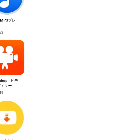
- MP3プレー
63
op - ビデ
ディター
49