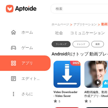
>
>
動画
ホームページ
アプリケーション
ホーム
社会
コミュニケーション
ランキング
トレンド
最新
ゲーム
Android向けトップ 動画プレ
アプリ
エディトリアル
Video Downloader
AI動画編集、動画
さらに
- Video Saver
作成アプリ - Utoo
5
5