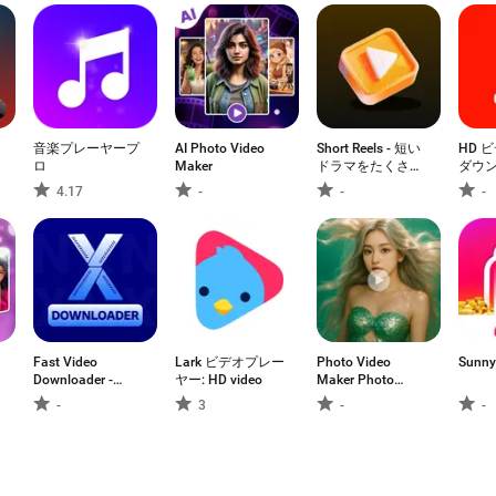
音楽プレーヤープ
AI Photo Video
Short Reels - 短い
HD 
ロ
Maker
ドラマをたくさん
ダウ
見る
4.17
-
-
-
Fast Video
Lark ビデオプレー
Photo Video
Sunny
Downloader -
ヤー: HD video
Maker Photo
Saver
Editor
-
3
-
-