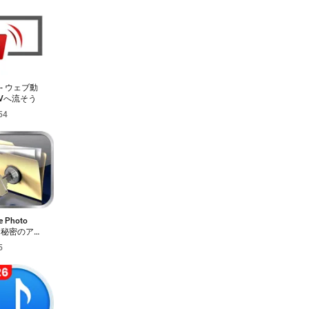
o - ウェブ動
Vへ流そう
54
te Photo
t: 秘密のアル
5