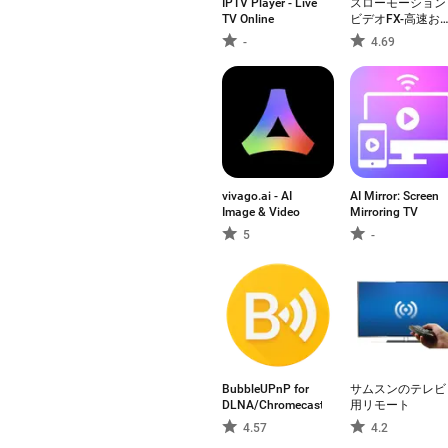
IPTV Player - Live
スローモーション
TV Online
ビデオFX-高速お
よびスローモーシ
-
4.69
ョンカメラ
vivago.ai - AI
AI Mirror: Screen
Image & Video
Mirroring TV
5
-
BubbleUPnP for
サムスンのテレビ
DLNA/Chromecast
用リモート
4.57
4.2