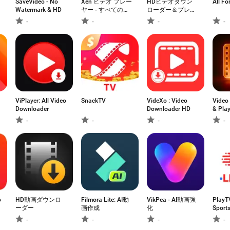
SaveVideo - No
Xen ビデオ プレー
HDビデオダウン
All Fo
Watermark & HD
ヤー - すべての形
ローダー＆プレー
式
ヤー
-
-
-
-
ViPlayer: All Video
SnackTV
VideXo : Video
Video
Downloader
Downloader HD
& Play
-
-
-
-
o
HD動画ダウンロ
Filmora Lite: AI動
VikPea - AI動画強
PlayTV
ーダー
画作成
化
Sport
Show
-
-
-
-