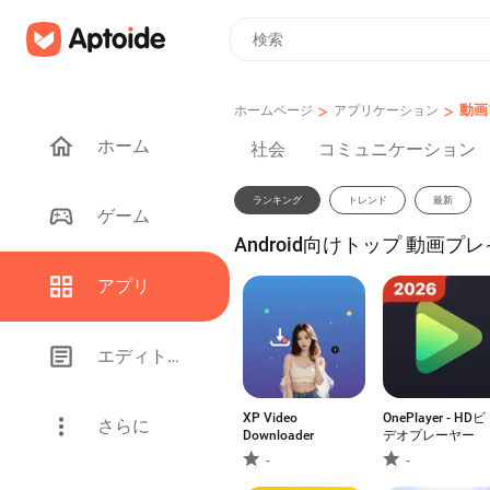
>
>
動画
ホームページ
アプリケーション
ホーム
社会
コミュニケーション
ランキング
トレンド
最新
ゲーム
Android向けトップ 動画プレ
アプリ
エディトリアル
XP Video
OnePlayer - HDビ
さらに
Downloader
デオプレーヤー
-
-