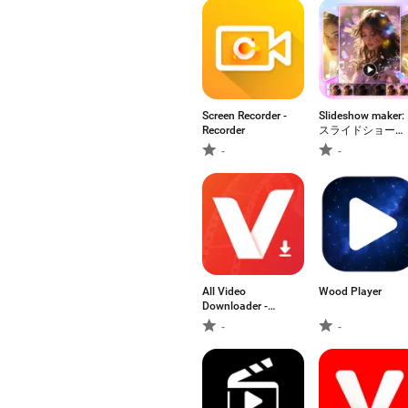
Screen Recorder -
Slideshow maker:
Recorder
スライドショー・
動画編集
-
-
All Video
Wood Player
Downloader -
Saver
-
-