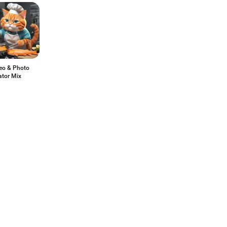
deo & Photo
ator Mix