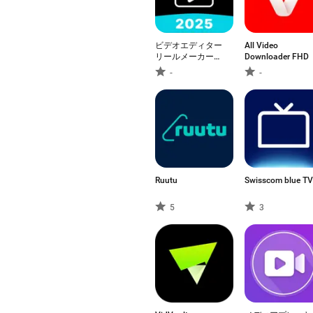
ビデオエディター
All Video
リールメーカーア
Downloader FHD
プリ
-
-
Ruutu
Swisscom blue TV
5
3