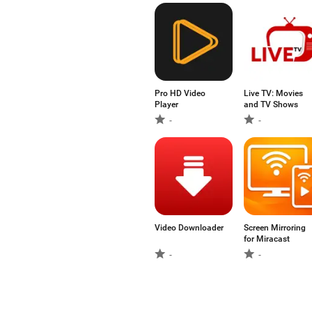
Pro HD Video
Live TV: Movies
Player
and TV Shows
-
-
Video Downloader
Screen Mirroring
for Miracast
-
-