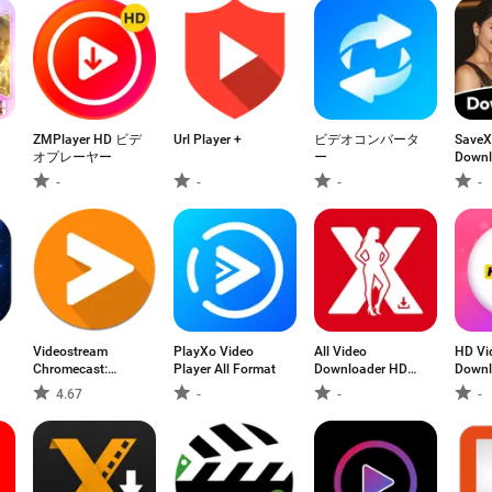
ZMPlayer HD ビデ
Url Player +
ビデオコンバータ
SaveX:
オプレーヤー
ー
Downl
-
-
-
-
Videostream
PlayXo Video
All Video
HD Vi
Chromecast:
Player All Format
Downloader HD
Downl
Mobile
Player
Player
4.67
-
-
-