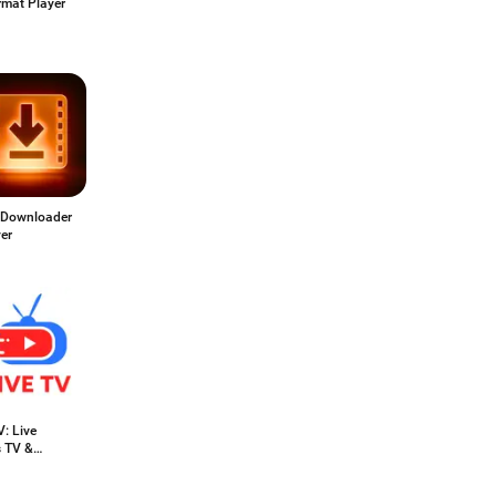
rmat Player
 Downloader
er
: Live
s TV &
s