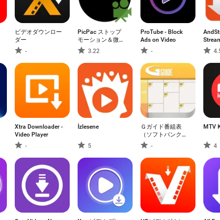
ビデオダウンロー
PicPac ストップ
ProTube - Block
AndSt
ダー
モーション＆微速
Ads on Video
Strea
度撮影
Down
-
3.22
-
4.
Xtra Downloader -
İzlesene
Ｇガイド番組表
MTV 
Video Player
（ソフトバンク・
イーモバイル・ウ
-
5
-
4
ィルコム版）