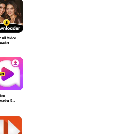
 All Video
oader
deo
oader &