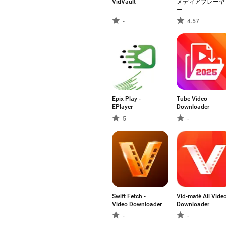
VidVault
メディアプレーヤ
ー
-
4.57
Epix Play -
Tube Video
EPlayer
Downloader
5
-
Swift Fetch -
Vid-matè All Vide
Video Downloader
Downloader
-
-