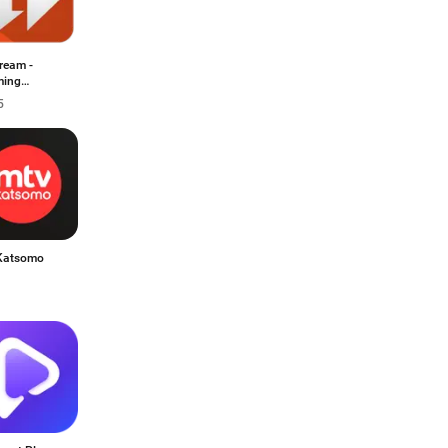
ream -
ming
load
5
Katsomo