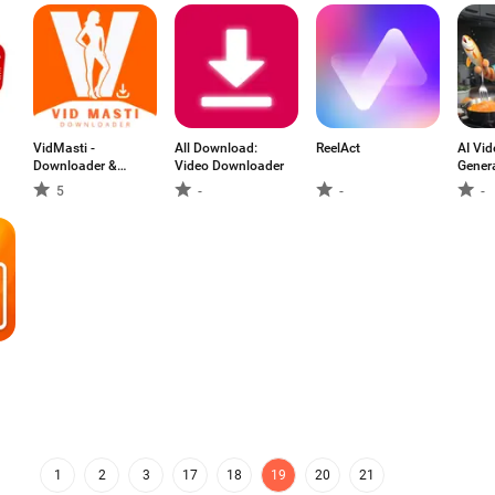
VidMasti -
All Download:
ReelAct
AI Vi
Downloader &
Video Downloader
Gener
player
5
-
-
-
1
2
3
17
18
19
20
21