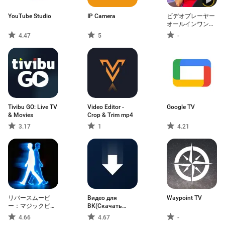
YouTube Studio
IP Camera
ビデオプレーヤー
オールインワン
VPlay
4.47
5
-
Tivibu GO: Live TV
Video Editor -
Google TV
& Movies
Crop & Trim mp4
3.17
1
4.21
リバースムービ
Видео для
Waypoint TV
ー：マジックビデ
ВК(Скачать
オ
видео ВК)
4.66
4.67
-