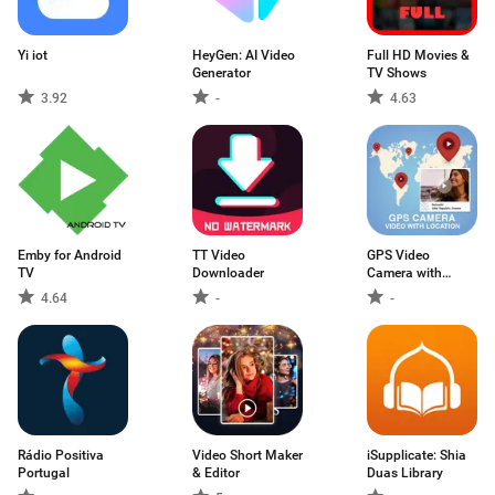
Yi iot
HeyGen: AI Video
Full HD Movies &
Generator
TV Shows
3.92
-
4.63
Emby for Android
TT Video
GPS Video
TV
Downloader
Camera with
Location
4.64
-
-
Rádio Positiva
Video Short Maker
iSupplicate: Shia
Portugal
& Editor
Duas Library