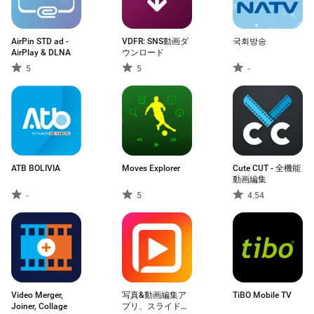
AirPin STD ad -
VDFR: SNS動画ダ
국회방송
AirPlay & DLNA
ウンロード
5
5
-
ATB BOLIVIA
Moves Explorer
Cute CUT - 全機能
動画編集
-
5
4.54
Video Merger,
写真&動画編集ア
TiBO Mobile TV
Joiner, Collage
プリ、スライドシ