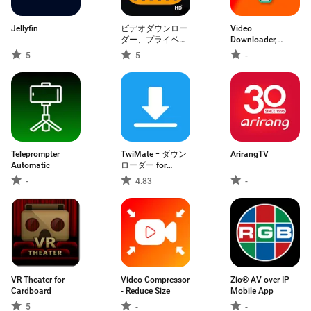
Jellyfin
ビデオダウンロー
Video
ダー、プライベー
Downloader,
トファイルダウン
Download Vid
5
5
-
ローダー
Teleprompter
TwiMate ｰ ダウン
ArirangTV
Automatic
ローダー for
Twitter
-
4.83
-
VR Theater for
Video Compressor
Zio® AV over IP
Cardboard
- Reduce Size
Mobile App
5
-
-