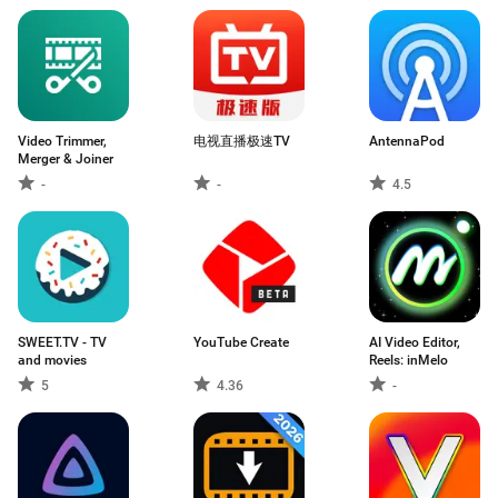
Video Trimmer,
电视直播极速TV
AntennaPod
Merger & Joiner
-
-
4.5
SWEET.TV - TV
YouTube Create
AI Video Editor,
and movies
Reels: inMelo
5
4.36
-