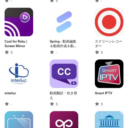
-
5
-
Cast for Roku |
Spring - 動画編集
スクリーンレコー
Screen Mirror
＆動画作成＆動画
ダー
加工
5
-
5
interluc
動画翻訳・吹き替
Smart IPTV
え
-
5
5