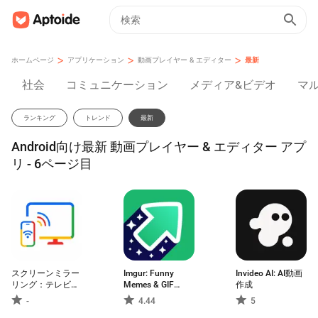
>
>
>
ホームページ
アプリケーション
動画プレイヤー & エディター
最新
社会
コミュニケーション
メディア&ビデオ
マ
ランキング
トレンド
最新
Android向け最新 動画プレイヤー & エディター アプ
リ - 6ページ目
スクリーンミラー
Imgur: Funny
Invideo AI: AI動画
リング：テレビに
Memes & GIF
作成
キャスト
Maker
-
4.44
5