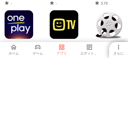
ョー、音楽、
-
-
3.75
FotoPlay
Oneplay
Telenet TV
Soul Movie
ホーム
ゲーム
アプリ
エディトリアル
さらに
5
-
3.76
PlayXo Video
IPTV Player Pro -
Видеонаблюдение
Player All Format
Smart TV M3U
Ростелеком
-
-
-