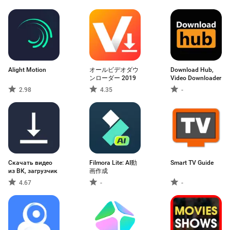
Alight Motion
オールビデオダウ
Download Hub,
ンローダー 2019
Video Downloader
2.98
4.35
-
Скачать видео
Filmora Lite: AI動
Smart TV Guide
из ВК, загрузчик
画作成
4.67
-
-