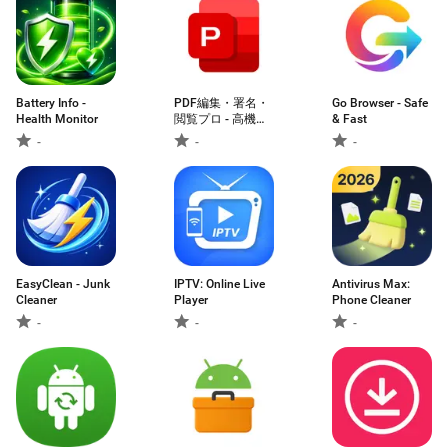
Battery Info -
PDF編集・署名・
Go Browser - Safe
Health Monitor
閲覧プロ - 高機能
& Fast
リーダー
-
-
-
EasyClean - Junk
IPTV: Online Live
Antivirus Max:
Cleaner
Player
Phone Cleaner
-
-
-