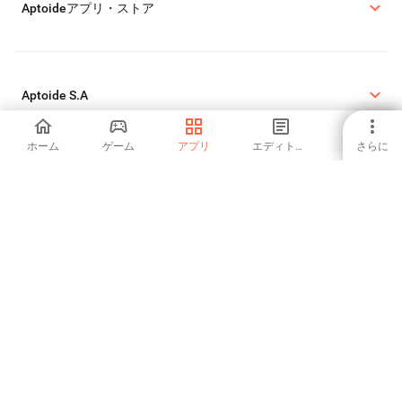
Aptoideアプリ・ストア
Aptoide S.A
ホーム
ゲーム
アプリ
エディトリアル
さらに
Aptoide S.A のプロダクト
法律関連情報
クッキーポリシー
プライバシーポリシー
DMCAの報告
特定商
©2026 APTOIDE.COM. All rights reserved