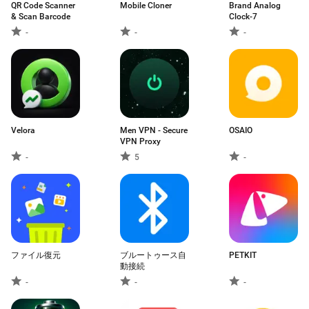
QR Code Scanner
Mobile Cloner
Brand Analog
& Scan Barcode
Clock-7
-
-
-
Velora
Men VPN - Secure
OSAIO
VPN Proxy
-
5
-
ファイル復元
ブルートゥース自
PETKIT
動接続
-
-
-