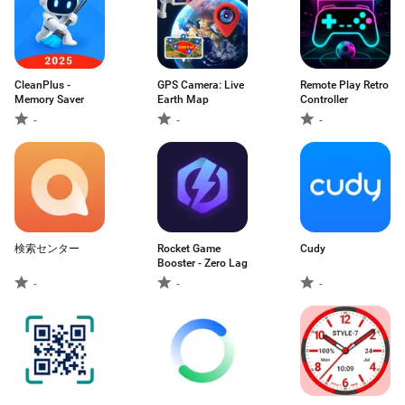
CleanPlus -
GPS Camera: Live
Remote Play Retro
Memory Saver
Earth Map
Controller
-
-
-
検索センター
Rocket Game
Cudy
Booster - Zero Lag
-
-
-