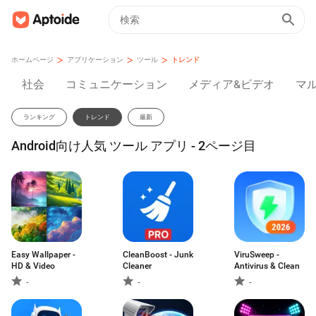
>
>
>
ホームページ
アプリケーション
ツール
トレンド
社会
コミュニケーション
メディア&ビデオ
マ
ランキング
トレンド
最新
Android向け人気 ツール アプリ - 2ページ目
Easy Wallpaper -
CleanBoost - Junk
ViruSweep -
HD & Video
Cleaner
Antivirus & Clean
-
-
-