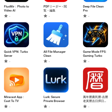
FluxMir：Photo to
PDFリーダー - 閲
Deep File Clean
Video AI
覧・編集
Pro
-
-
-
Quick VPN: Turbo
All File Manager
Game Mode FPS:
Server
Clean
Gaming Turbo
-
-
-
Miracast App :
Lurk: Secure
萬年曆農民曆-吉曆
Cast To TV
Private Browser
老黃曆吉日擇日宜
忌
-
-
-