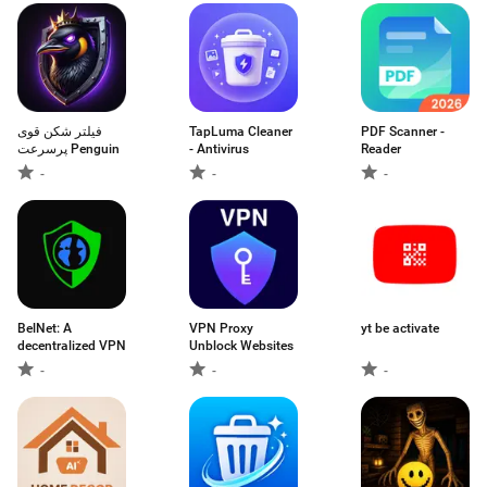
فیلتر شکن قوی
TapLuma Cleaner
PDF Scanner -
پرسرعت Penguin
- Antivirus
Reader
-
-
-
BelNet: A
VPN Proxy
yt be activate
decentralized VPN
Unblock Websites
-
-
-