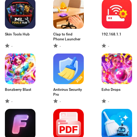
Skin Tools Hub
Clap to find
192.168.1.1
Phone Launcher
-
-
-
Bonzberry Blast
Antivirus Security
Echo Drops
Pro
-
-
-