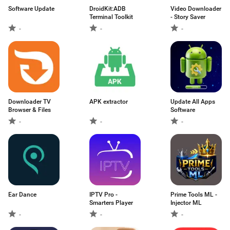
Software Update
DroidKit:ADB
Video Downloader
Terminal Toolkit
- Story Saver
-
-
-
Downloader TV
APK extractor
Update All Apps
Browser & Files
Software
-
-
-
Ear Dance
IPTV Pro -
Prime Tools ML -
Smarters Player
Injector ML
-
-
-