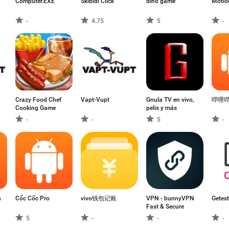
Computer.EXE
Skibidi Click
dino game
Motio
-
4.75
5
-
Crazy Food Chef
Vapt-Vupt
Gnula TV en vivo,
哔哩
Cooking Game
pelis y más
-
-
5
-
h
Cốc Cốc Pro
vivo钱包记账
VPN - bunnyVPN
Getest
Fast & Secure
5
-
-
-