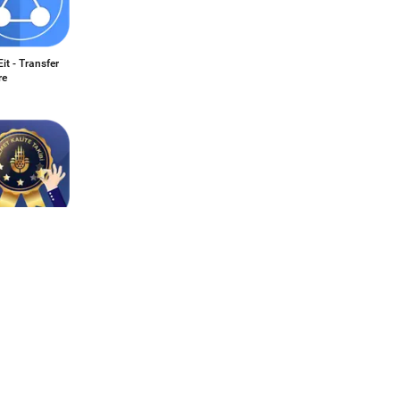
t - Transfer
re
S