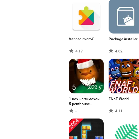
Vanced microG
Package installer
4.17
4.62
1 ночь с тимохой
FNaF World
5 penthouse
fanver
-
4.11