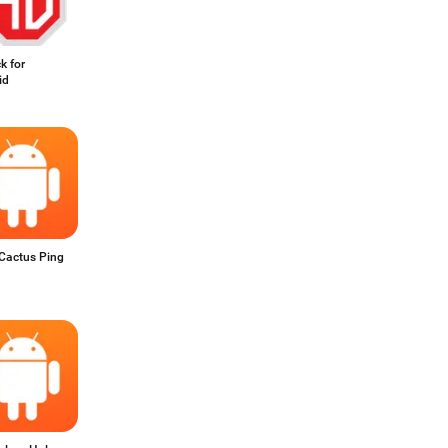
k for
id
 Cactus Ping