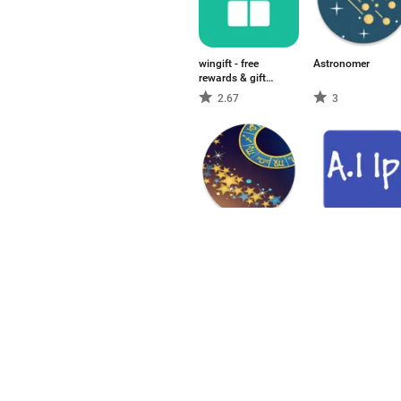
wingift - free
Astronomer
rewards & gift
cards
2.67
3
Horoscope
AI Image
Prediction
-
-