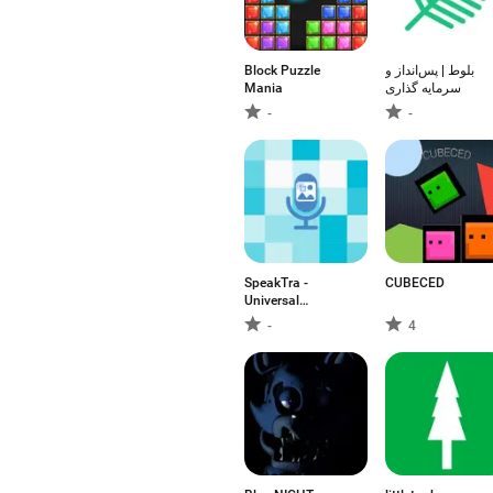
Block Puzzle
بلوط | پس‌انداز و
Mania
سرمایه گذاری
-
-
SpeakTra -
CUBECED
Universal
Translate
-
4