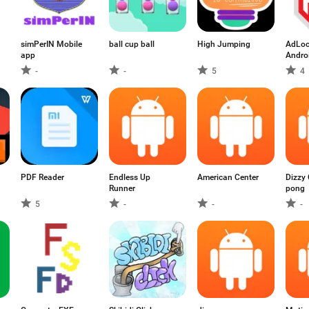
simPerIN Mobile
ball cup ball
High Jumping
AdLoc
app
Andro
-
-
5
4
PDF Reader
Endless Up
American Center
Dizzy
Runner
pong
5
-
-
-