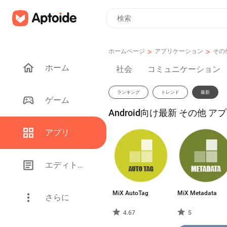
>
>
ホームページ
アプリケーション
その
ホーム
社会
コミュニケーション
ランキング
トレンド
最新
ゲーム
Android向け最新 その他 アプ
アプリ
エディトリアル
MiX AutoTag
MiX Metadata
さらに
4.67
5