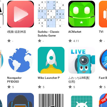
i视频-追剧神器
Sudoku - Classic
ACMarket
TVI
Sudoku Game
-
-
4.11
-
Navegador
Wiko Launcher P
ふわっちLIVE(配
Fast 
PFIDOSO
信用)
5
5
5
5