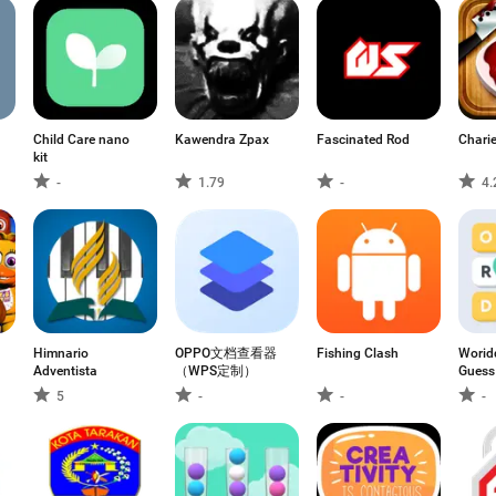
Child Care nano
Kawendra Zpax
Fascinated Rod
Charie
kit
-
1.79
-
4.
Himnario
OPPO文档查看器
Fishing Clash
Worid
Adventista
（WPS定制）
Guess
5
-
-
-