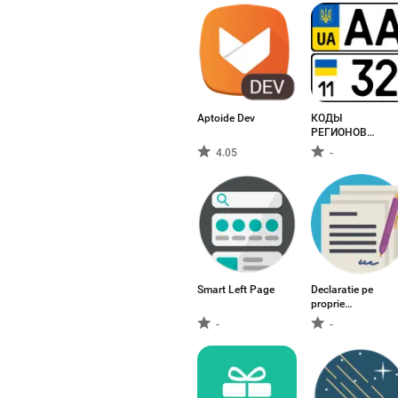
Aptoide Dev
КОДЫ
РЕГИОНОВ
УКРАИНА
4.05
-
Smart Left Page
Declaratie pe
proprie
raspundere
-
-