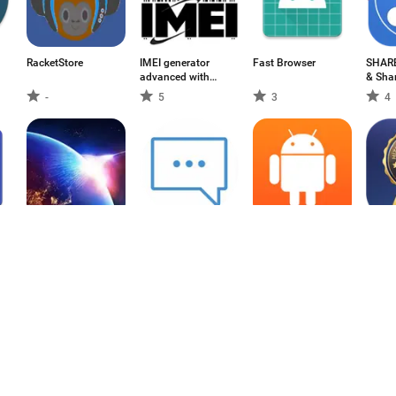
RacketStore
IMEI generator
Fast Browser
SHAREi
advanced with
& Sha
analyzer
-
5
3
4
Rocket turbo fast
Pau na Mula
Catappult Upload
TUDE
apk
Test
5
-
-
-