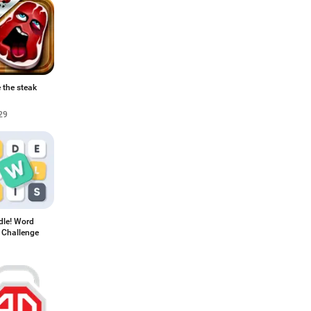
 the steak
29
dle! Word
 Challenge