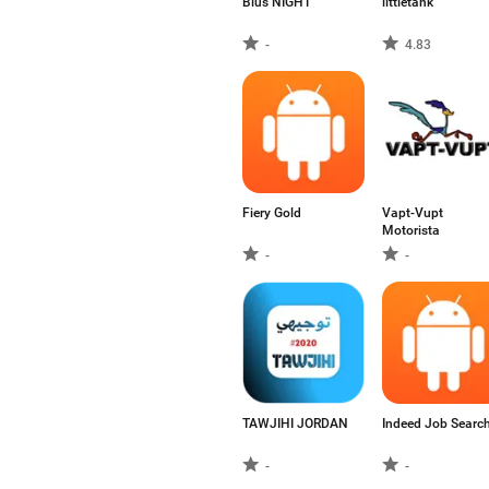
Blus NIGHT
littletank
-
4.83
Fiery Gold
Vapt-Vupt
Motorista
-
-
TAWJIHI JORDAN
Indeed Job Searc
-
-