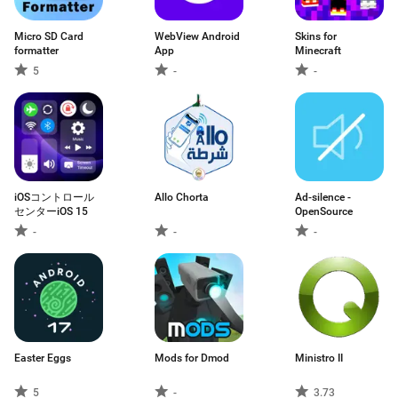
Micro SD Card
WebView Android
Skins for
formatter
App
Minecraft
5
-
-
iOSコントロール
Allo Chorta
Ad-silence -
センターiOS 15
OpenSource
-
-
-
Easter Eggs
Mods for Dmod
Ministro II
5
-
3.73