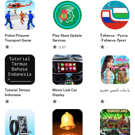
Police Prisoner
Play Store Update
Ўзбекча - Русча
Transport Game
Services
-Ўзбекча Луғат
-
3.67
-
Tutorial Termux
Mirror Link Car
يا بنات نانسي عجرم
Indonesia
Display
-
-
-