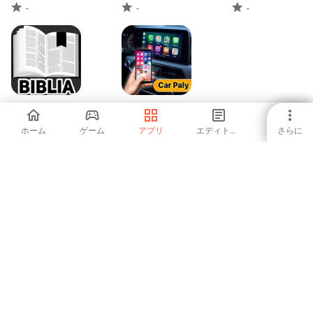
-
-
-
Bíblia Almeida
Zlink Carplay
Revista
Android
ホーム
ゲーム
アプリ
エディトリアル
さらに
-
-
1
2
3
5
6
7
8
9
Aptoideは、世界で最も急速に成長しているアプリストアと配信プ
ラットフォームです。私たちは、グローバルな才能のためのグロ
ーバルなプラットフォームです。