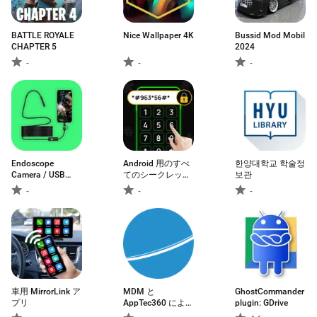
BATTLE ROYALE
Nice Wallpaper 4K
Bussid Mod Mobil
CHAPTER 5
2024
-
-
-
Endoscope
Android 用のすべ
한양대학교 학술정
Camera / USB
てのシークレット
보관
OTG
コード
-
-
-
車用 MirrorLink ア
MDM と
GhostCommander
プリ
AppTec360 による
plugin: GDrive
キオスクモード