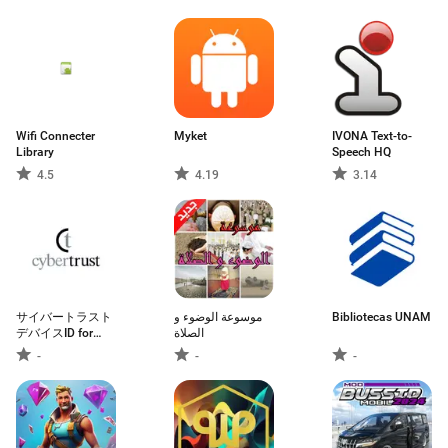
Wifi Connecter
Myket
IVONA Text-to-
Library
Speech HQ
4.5
4.19
3.14
サイバートラスト
موسوعة الوضوء و
Bibliotecas UNAM
デバイスID for
الصلاة
Android
-
-
-