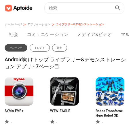
>
>
ホームページ
アプリケーション
ライブラリー&デモンストレーション
社会
コミュニケーション
メディア&ビデオ
マ
ランキング
トレンド
最新
Android向けトップ ライブラリー&デモンストレーシ
ョン アプリ - 7ページ目
SYMA FVP+
WTW-EAGLE
Robot Transform:
Hero Robot 3D
-
-
-