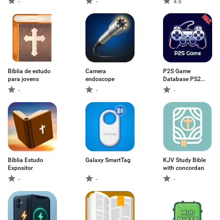
-
-
4.6
Bíblia de estudo
Camera
P2S Game
para jovens
endoscope
Database PS2
MAX
-
-
-
Bíblia Estudo
Galaxy SmartTag
KJV Study Bible
Expositor
with concordan
-
-
-