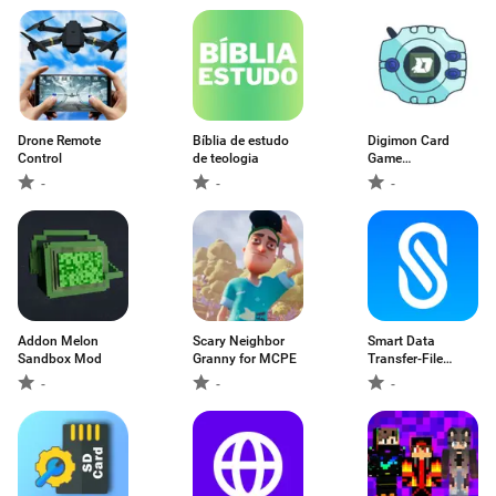
Drone Remote
Bíblia de estudo
Digimon Card
Control
de teologia
Game
Encyclopedia
-
-
-
Addon Melon
Scary Neighbor
Smart Data
Sandbox Mod
Granny for MCPE
Transfer-File
Share
-
-
-