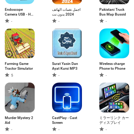
Endoscope
اجمل نغمات الهاتف
Pakistani Truck
Camera USB - HD
2024 بدون نت
Bus Map Bussid
4K
-
-
-
Farming Game
Surat Yasin Dan
Wireless charge
Tractor Simulator
Ayat Kursi MP3
Phone to Phone
5
-
-
Murder Mystery 2
CastPlay - Cast
ミラーリンク カー
Aid
Screen
ディスプレイ
-
-
-