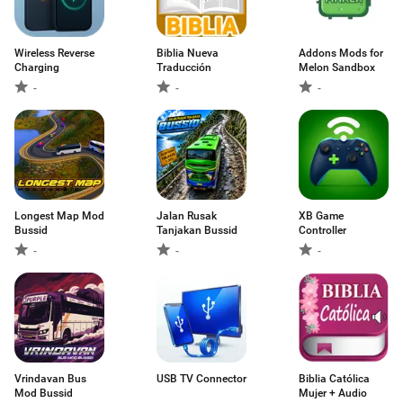
Wireless Reverse
Biblia Nueva
Addons Mods for
Charging
Traducción
Melon Sandbox
-
-
-
Longest Map Mod
Jalan Rusak
XB Game
Bussid
Tanjakan Bussid
Controller
-
-
-
Vrindavan Bus
USB TV Connector
Biblia Católica
Mod Bussid
Mujer + Audio