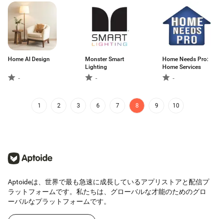
Home AI Design
Monster Smart
Home Needs Pro:
Lighting
Home Services
-
-
-
1
2
3
6
7
8
9
10
Aptoideは、世界で最も急速に成長しているアプリストアと配信プ
ラットフォームです。私たちは、グローバルな才能のためのグロ
ーバルなプラットフォームです。