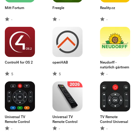
Mitt Fortum
Freegle
Reality.cz
-
-
-
Control4 for OS 2
openHAB
Neudorff -
natürlich gärtnern
5
5
-
Universal TV
Universal TV
TV Remote
Remote Control
Remote Control
Control Universal
-
-
-