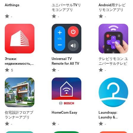
Airthings
ユニバーサルTVリ
Android用テレビ
モコンアプリ
リモコンアプリ
-
-
-
Этажи:
Universal TV
テレビリモコン ユ
недвижимость,
Remote for All TV
ニバーサルテレビ
ипотека
5
-
-
住宅設計フロアプ
HomeCom Easy
Laundrapp:
ランナーアプリ
Laundry &
Cleaning
-
-
-