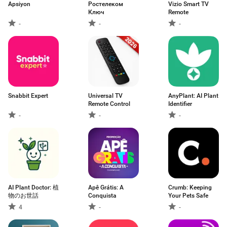
Apsiyon
Ростелеком
Vizio Smart TV
Ключ
Remote
-
-
-
Snabbit Expert
Universal TV
AnyPlant: AI Plant
Remote Control
Identifier
-
-
-
AI Plant Doctor: 植
Apê Grátis: A
Crumb: Keeping
物のお世話
Conquista
Your Pets Safe
4
-
-