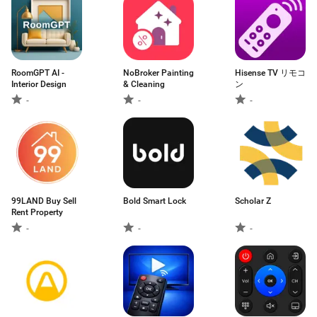
RoomGPT AI -
NoBroker Painting
Hisense TV リモコ
Interior Design
& Cleaning
ン
-
-
-
99LAND Buy Sell
Bold Smart Lock
Scholar Z
Rent Property
-
-
-