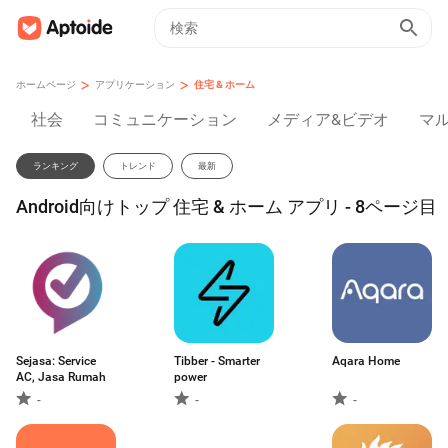
>
>
ホームページ
アプリケーション
住宅 & ホーム
社会
コミュニケーション
メディア&ビデオ
マ
ランキング
トレンド
最新
Android向けトップ 住宅 & ホーム アプリ - 8ページ目
Sejasa: Service
Tibber - Smarter
Aqara Home
AC, Jasa Rumah
power
-
-
-