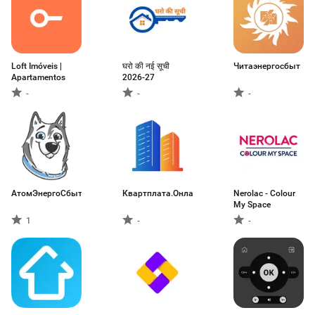
Loft Imóveis |
घरो की नई सूची
Читаэнергосбыт
Apartamentos
2026-27
-
-
-
АтомЭнергоСбыт
Квартплата.Онлайн
Nerolac - Colour
My Space
1
-
-