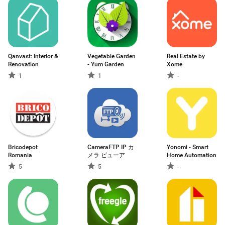
Qanvast: Interior &
Vegetable Garden
Real Estate by
Renovation
- Yum Garden
Xome
1
1
-
Bricodepot
CameraFTP IP カ
Yonomi - Smart
Romania
メラ ビューア
Home Automation
5
5
-