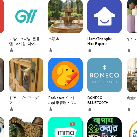
고방 - 코리빙, 원룸
水噴水
HomeTriangle:
キャ
텔, 고시원, 쉐어하
Hire Experts
우스, 원룸
-
-
-
-
ドアノブのアイデ
PetNoter: ペット
BONECO
食堂
ア
の健康管理・ワク
BLUETOOTH
チン
-
-
-
-