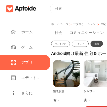
>
>
ホームページ
アプリケーション
住宅 
ホーム
社会
コミュニケーション
ランキング
トレンド
最新
ゲーム
Android向け最新 住宅 & ホ
アプリ
エディトリアル
階段設計
シャワー
さらに
-
-