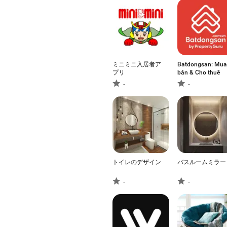
ミニミニ入居者ア
Batdongsan: Mua
プリ
bán & Cho thuê
-
-
トイレのデザイン
バスルームミラー
-
-