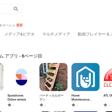
>
最新
& ホーム
メディア&ビデオ
マルチメディア
動画プレイヤー &
ーム アプリ - 6ページ目
Spotahome:
バーティカルガー
Home
ATL 
Online rentals
デン
Maintenance
Planner
-
-
-
-