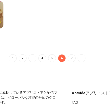
MyPlace
棚
Spotahome for
Domai
Landlords
Estate
-
-
-
3.
Smart EBeat
SpareRoom UK
Gartenplaner von
バス
Fryd
-
-
-
-