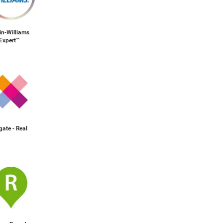
in-Williams
 Expert™
ate - Real