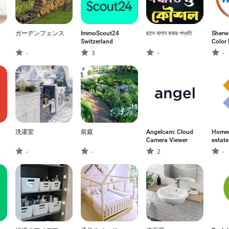
ガーデンフェンス
ImmoScout24
ছাদে বাগান করার পদ্ধতি
Sherw
Switzerland
Color
-
3
-
-
洗濯室
前庭
Angelcam: Cloud
Homeg
Camera Viewer
estate
-
-
2
-