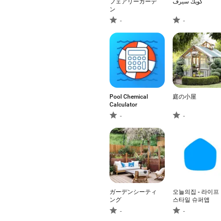
フェアリーガーデ
كويك سيرف
ン
-
-
Pool Chemical
庭の小屋
Calculator
-
-
ガーデンシーティ
오늘의집 - 라이프
ング
스타일 슈퍼앱
-
-