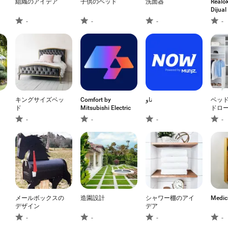
組織のアイデア
子供のベッド
洗面器
Realo
Dijual
-
-
-
-
キングサイズベッ
Comfort by
ناو
ベッ
ド
Mitsubishi Electric
ドロ
-
-
-
-
メールボックスの
造園設計
シャワー棚のアイ
Medic
デザイン
デア
-
-
-
-