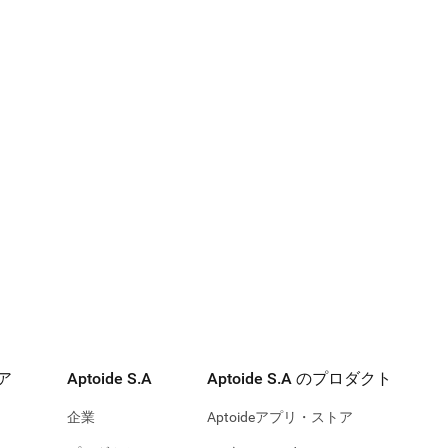
n Real
 & Property
67
ルーム棚