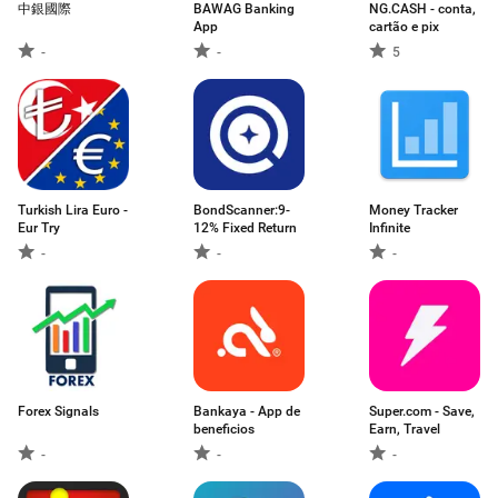
中銀國際
BAWAG Banking
NG.CASH - conta,
App
cartão e pix
-
-
5
Turkish Lira Euro -
BondScanner:9-
Money Tracker
Eur Try
12% Fixed Return
Infinite
-
-
-
Forex Signals
Bankaya - App de
Super.com - Save,
beneficios
Earn, Travel
-
-
-