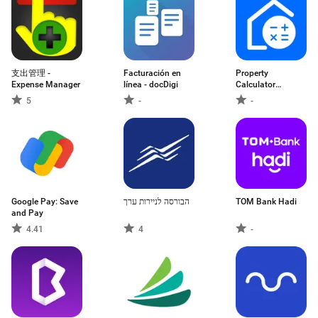
支出管理 -
Facturación en
Property
Expense Manager
línea - docDigi
Calculator
Australia
5
-
-
Google Pay: Save
הבורסה לניירות ערך
TOM Bank Hadi
and Pay
4.41
4
-