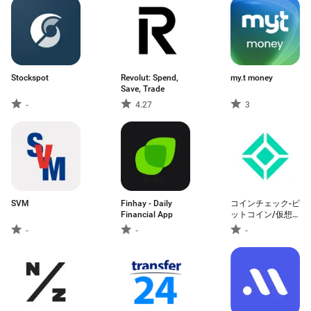
Stockspot
Revolut: Spend,
my.t money
Save, Trade
-
4.27
3
SVM
Finhay - Daily
コインチェック-ビ
Financial App
ットコイン/仮想
通貨（暗号資産）
-
-
-
取引アプリ