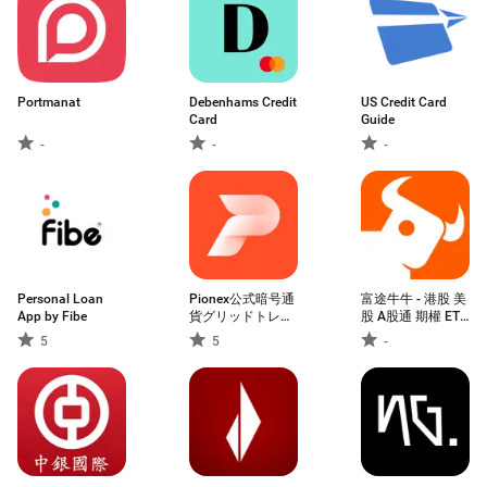
Portmanat
Debenhams Credit
US Credit Card
Card
Guide
-
-
-
Personal Loan
Pionex公式暗号通
富途牛牛 - 港股 美
App by Fibe
貨グリッドトレー
股 A股通 期權 ETF
ド・自動売買アプ
實時報價交易
5
5
-
リ！