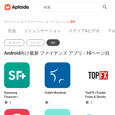
>
>
>
ホームページ
アプリケーション
ファイナンス
最新
社会
コミュニケーション
メディア&ビデオ
マ
ランキング
トレンド
最新
Android向け最新 ファイナンス アプリ - 10ページ目
Samsung
Crédit Maritime
TopFX cTrader:
Finance+
Forex & Stocks
Merchant
5
-
5