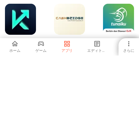
Kambista: Cambia
CashBridge
Tunaiku -
Dólares Hoy
Pinjaman Dana
Online
ホーム
ゲーム
アプリ
エディトリアル
さらに
-
-
5
Sumlio 家計簿、支
Naranja X:
Expensify - Travel
出管理、予算管理
Billetera Virtual
& Expense
-
3.46
5