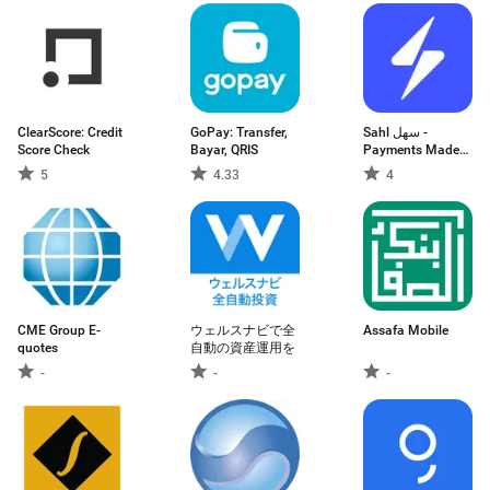
ClearScore: Credit
GoPay: Transfer,
Sahl سهل -
Score Check
Bayar, QRIS
Payments Made
Easy
5
4.33
4
CME Group E-
ウェルスナビで全
Assafa Mobile
quotes
自動の資産運用を
-
-
-