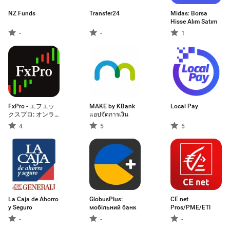
NZ Funds
Transfer24
Midas: Borsa
Hisse Alım Satım
-
-
1
FxPro - エフエッ
MAKE by KBank
Local Pay
クスプロ: オンラ
แอปจัดการเงิน
イン取引
4
5
5
La Caja de Ahorro
GlobusPlus:
CE net
y Seguro
мобільний банк
Pros/PME/ETI
-
-
-