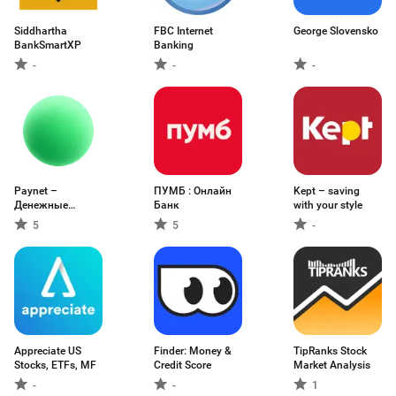
Siddhartha
FBC Internet
George Slovensko
BankSmartXP
Banking
-
-
-
Paynet –
ПУМБ : Онлайн
Kept – saving
Денежные
Банк
with your style
переводы
5
5
-
Appreciate US
Finder: Money &
TipRanks Stock
Stocks, ETFs, MF
Credit Score
Market Analysis
-
-
1