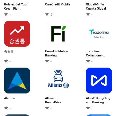
Bolster: Get Your
CareCredit Mobile
Global66: Tu
Credit Right
Cuenta Global
-
5
-
증권통
GreenFi - Mobile
Tradofina
Banking
Collections-
Employee
-
-
-
Alianza
Allianz
Albert: Budgeting
BonusDrive
and Banking
-
-
5