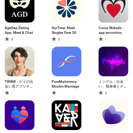
AgeGap Dating
OurTime: Meet
Coroa Metade -
App: Meet & Chat
Singles Over 50
app encontros
5
5
-
TWINK - ゲイの出
PureMatrimony:
ミングル：出会
会い系アプリチャ
Muslim Marriage
い、独身者とチャ
ット-パートナー
ットするオンライ
-
-
5
ンデートアプリ