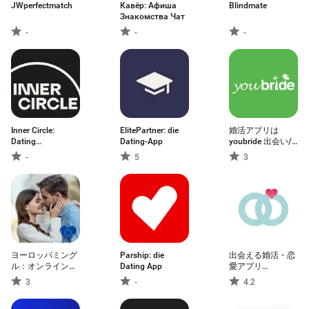
JWperfectmatch
Кавёр: Афиша
Blindmate
Знакомства Чат
-
-
-
Inner Circle:
ElitePartner: die
婚活アプリは
Dating
Dating-App
youbride 出会い/
Community
婚活/マッチング
-
5
3
アプリ
ヨーロッパミング
Parship: die
出会える婚活・恋
ル：オンラインデ
Dating App
愛アプリ
ート、チャットミ
SweetRing(スイー
3
-
4.2
ートシングル
トリング)