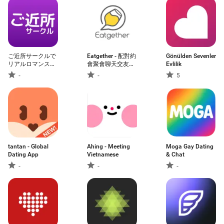
ご近所サークルで
Eatgether - 配對約
Gönülden Sevenler
リアルロマンスト
會聚會聊天交友
Evlilik
ークマッチング
app
-
-
5
tantan - Global
Ahing - Meeting
Moga Gay Dating
Dating App
Vietnamese
& Chat
-
-
-