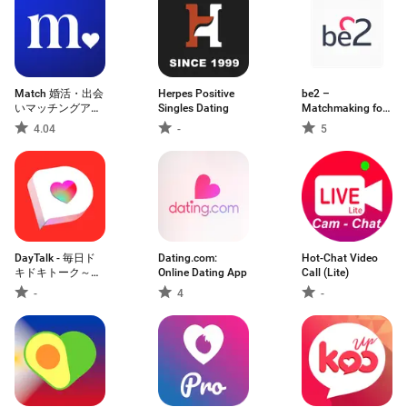
Match 婚活・出会
Herpes Positive
be2 –
いマッチングアプ
Singles Dating
Matchmaking for
リ
singles
4.04
-
5
DayTalk - 毎日ド
Dating.com:
Hot-Chat Video
キドキトーク～恋
Online Dating App
Call (Lite)
愛応援アプリ
-
4
-