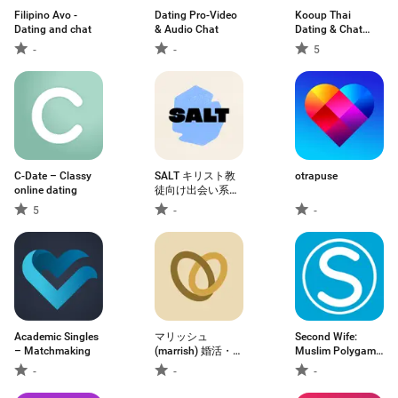
Filipino Avo -
Dating Pro-Video
Kooup Thai
Dating and chat
& Audio Chat
Dating & Chat
App
-
-
5
C-Date – Classy
SALT キリスト教
otrapuse
online dating
徒向け出会い系ア
プリ
5
-
-
Academic Singles
マリッシュ
Second Wife:
– Matchmaking
(marrish) 婚活・再
Muslim Polygamy
婚マッチングアプ
M
-
-
-
リ