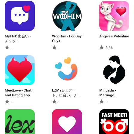
MyFlirt: 出会い・
WooHim - For Gay
Angela's Valentine
チャット
Guys
-
-
3.36
MeetLove - Chat
EZMatch: デー
Mindada -
and Dating app
ト、出会い、チャ
Marriage
ット、友達作り
Proposals
-
-
-