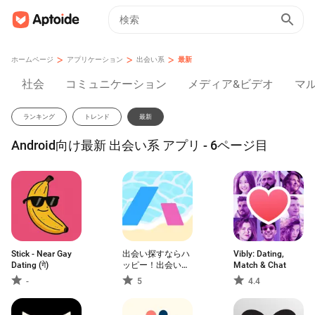
>
>
>
ホームページ
アプリケーション
出会い系
最新
社会
コミュニケーション
メディア&ビデオ
マ
ランキング
トレンド
最新
Android向け最新 出会い系 アプリ - 6ページ目
Stick - Near Gay
出会い探すならハ
Vibly: Dating,
Dating (गे)
ッピー！出会い
Match & Chat
系・マッチングア
-
5
4.4
プリ