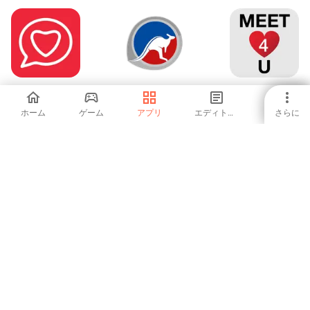
Taaruf
Australia Chat
Meet4U - Chat,
Love, Singles!
ホーム
ゲーム
アプリ
エディトリアル
さらに
5
-
4.44
TrulyAsian -
オタ恋 - オタクの
Apéro Du Jeudi
Dating App
マッチングアプリ
恋活 婚活
-
-
-