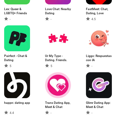
Lex: Queer &
Love Chat: Nearby
FastMeet: Chat,
LGBTQ+ Friends
Dating
Dating, Love
-
-
4.5
Pairfect - Chat &
Ur My Type -
Liggo: Respuestas
Dating
Dating. Friends.
con IA
5
5
-
happn: dating app
Trans Dating App,
Glimr Dating App:
Meet & Chat
Meet & Chat
4.4
-
-