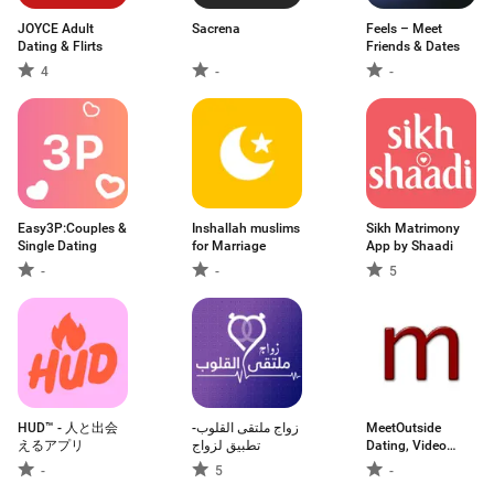
JOYCE Adult
Sacrena
Feels – Meet
Dating & Flirts
Friends & Dates
4
-
-
Easy3P:Couples &
Inshallah muslims
Sikh Matrimony
Single Dating
for Marriage
App by Shaadi
-
-
5
HUD™ - 人と出会
زواج ملتقى القلوب-
MeetOutside
えるアプリ
تطبيق لزواج
Dating, Video
Chat
-
5
-