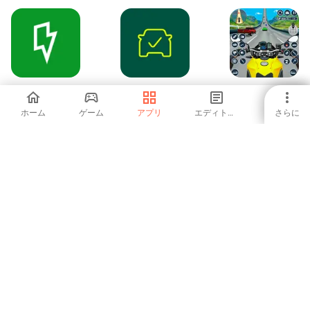
OVO Charge
Car History Check:
メガ リアルバイク
VIN Decoder
レーシングゲーム
ホーム
ゲーム
アプリ
エディトリアル
さらに
-
-
-
Carwah | Car
Daya Auto
DiDiパートナー
Rental
-
-
4.43