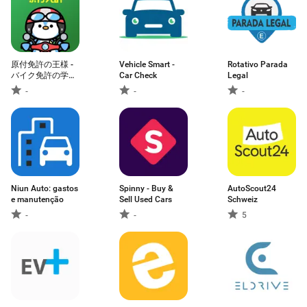
原付免許の王様 -
Vehicle Smart -
Rotativo Parada
バイク免許の学科
Car Check
Legal
試験 勉強＆問題集
-
-
-
アプリ
Niun Auto: gastos
Spinny - Buy &
AutoScout24
e manutenção
Sell Used Cars
Schweiz
-
-
5