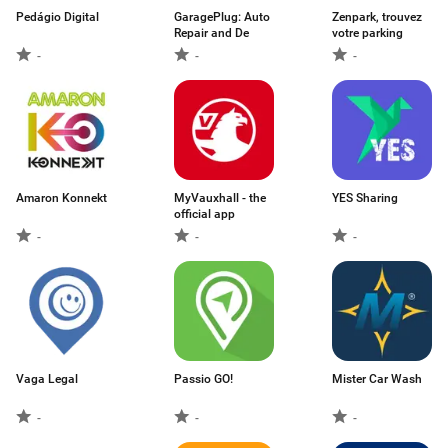
Pedágio Digital
GaragePlug: Auto
Zenpark, trouvez
Repair and De
votre parking
-
-
-
Amaron Konnekt
MyVauxhall - the
YES Sharing
official app
-
-
-
Vaga Legal
Passio GO!
Mister Car Wash
-
-
-