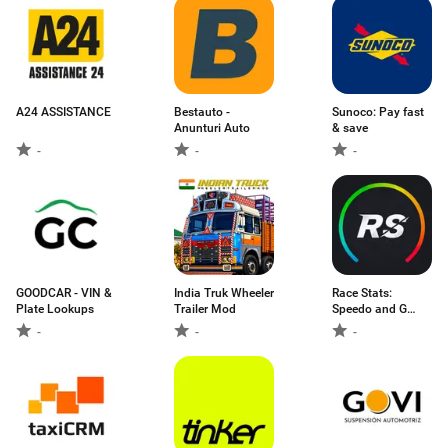
A24 ASSISTANCE
Bestauto -
Sunoco: Pay fast
Anunturi Auto
& save
-
-
-
GOODCAR - VIN &
India Truk Wheeler
Race Stats:
Plate Lookups
Trailer Mod
Speedo and G
Force
-
-
-