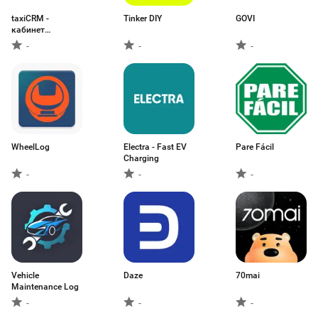
taxiCRM -
Tinker DIY
GOVI
кабинет
водителя
-
-
-
WheelLog
Electra - Fast EV
Pare Fácil
Charging
-
-
-
Vehicle
Daze
70mai
Maintenance Log
-
-
-