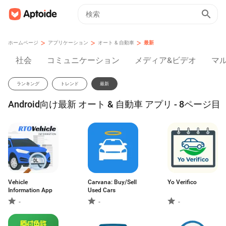
>
>
>
ホームページ
アプリケーション
オート & 自動車
最新
社会
コミュニケーション
メディア&ビデオ
マ
ランキング
トレンド
最新
Android向け最新 オート & 自動車 アプリ - 8ページ目
Vehicle
Carvana: Buy/Sell
Yo Verifico
Information App
Used Cars
-
-
-