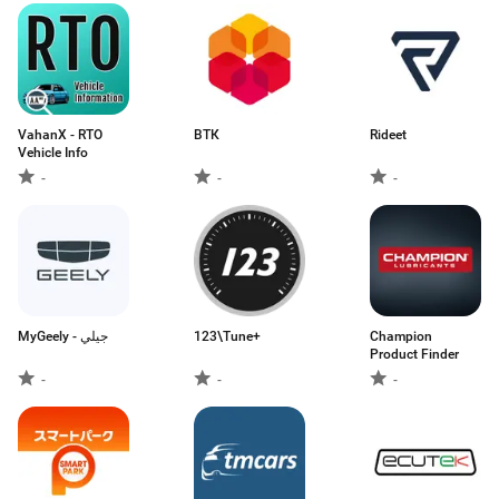
VahanX - RTO
ВТК
Rideet
Vehicle Info
-
-
-
MyGeely - جيلي
123\Tune+
Champion
Product Finder
-
-
-