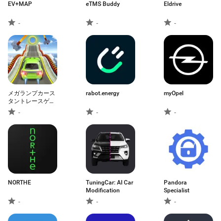
EV+MAP
eTMS Buddy
Eldrive
-
-
-
メガランプカース
rabot.energy
myOpel
タントレースゲー
ム
-
-
-
NORTHE
TuningCar: AI Car
Pandora
Modification
Specialist
-
-
-