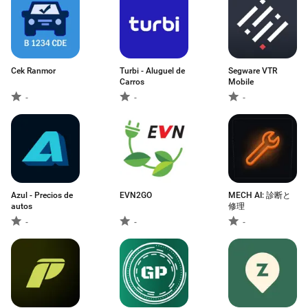
Cek Ranmor
Turbi - Aluguel de
Segware VTR
Carros
Mobile
-
-
-
Azul - Precios de
EVN2GO
MECH AI: 診断と
autos
修理
-
-
-