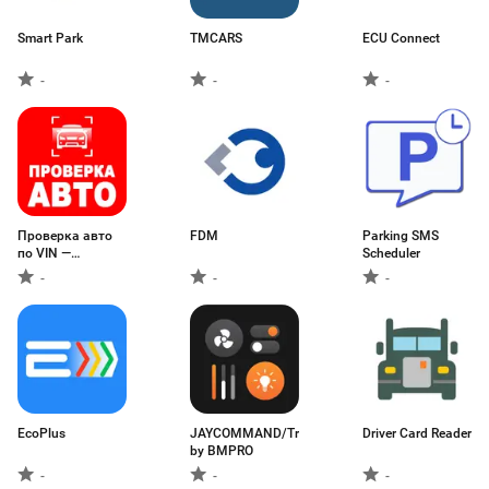
Smart Park
TMCARS
ECU Connect
-
-
-
Проверка авто
FDM
Parking SMS
по VIN —
Scheduler
Инфобот
-
-
-
EcoPlus
JAYCOMMAND/TravelLINK
Driver Card Reader
by BMPRO
-
-
-