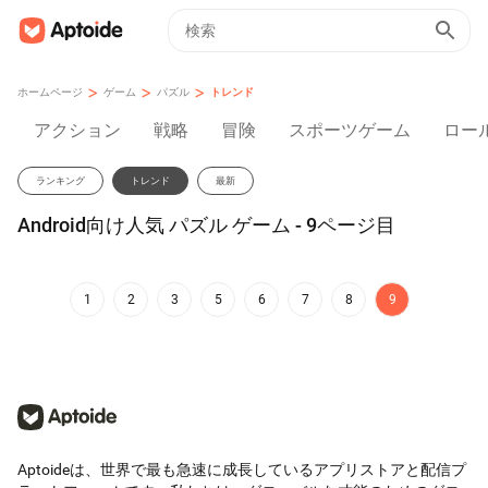
>
>
>
ホームページ
ゲーム
パズル
トレンド
アクション
戦略
冒険
スポーツゲーム
ロー
ランキング
トレンド
最新
Android向け人気 パズル ゲーム - 9ページ目
1
2
3
5
6
7
8
9
Aptoideは、世界で最も急速に成長しているアプリストアと配信プ